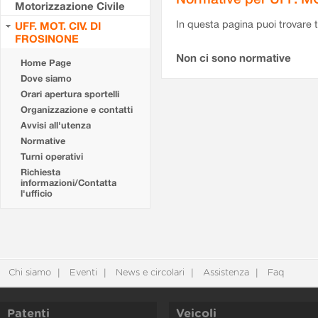
Motorizzazione Civile
In questa pagina puoi trovare t
UFF. MOT. CIV. DI
FROSINONE
Non ci sono normative
Home Page
Dove siamo
Orari apertura sportelli
Organizzazione e contatti
Avvisi all'utenza
Normative
Turni operativi
Richiesta
informazioni/Contatta
l'ufficio
Chi siamo
Eventi
News e circolari
Assistenza
Faq
Patenti
Veicoli