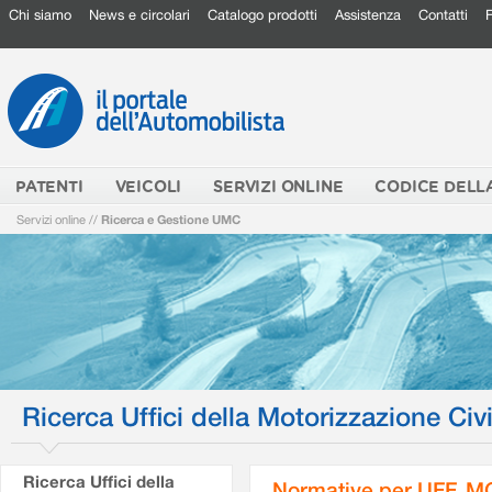
Chi siamo
News e circolari
Catalogo prodotti
Assistenza
Contatti
PATENTI
VEICOLI
SERVIZI ONLINE
CODICE DELL
Servizi online
//
Ricerca e Gestione UMC
Ricerca Uffici della Motorizzazione Civi
Ricerca Uffici della
Normative per UFF. M