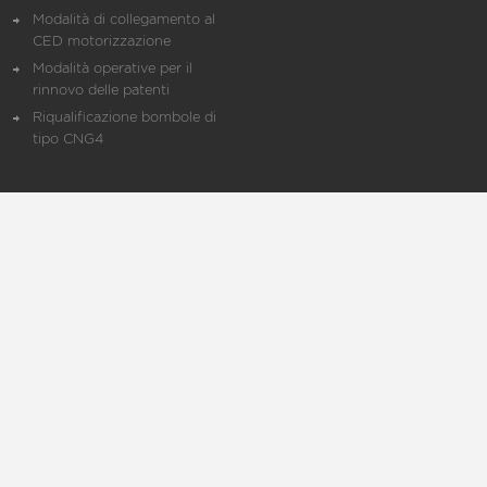
Modalità di collegamento al
CED motorizzazione
Modalità operative per il
rinnovo delle patenti
Riqualificazione bombole di
tipo CNG4