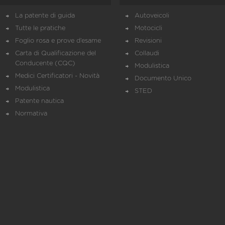
La patente di guida
Autoveicoli
Tutte le pratiche
Motocicli
Foglio rosa e prove d’esame
Revisioni
Carta di Qualificazione del
Collaudi
Conducente (CQC)
Modulistica
Medici Certificatori - Novità
Documento Unico
Modulistica
STED
Patente nautica
Normativa