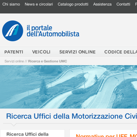
Chi siamo
News e circolari
Catalogo prodotti
Assistenza
Contatti
PATENTI
VEICOLI
SERVIZI ONLINE
CODICE DELL
Servizi online
//
Ricerca e Gestione UMC
Ricerca Uffici della Motorizzazione Civi
Ricerca Uffici della
Normative per UFF. M