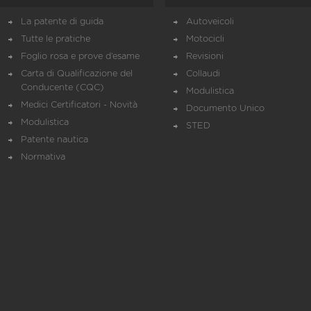
La patente di guida
Autoveicoli
Tutte le pratiche
Motocicli
Foglio rosa e prove d’esame
Revisioni
Carta di Qualificazione del
Collaudi
Conducente (CQC)
Modulistica
Medici Certificatori - Novità
Documento Unico
Modulistica
STED
Patente nautica
Normativa