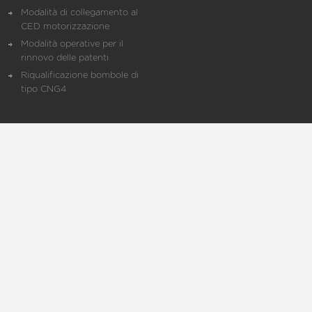
Modalità di collegamento al
CED motorizzazione
Modalità operative per il
rinnovo delle patenti
Riqualificazione bombole di
tipo CNG4