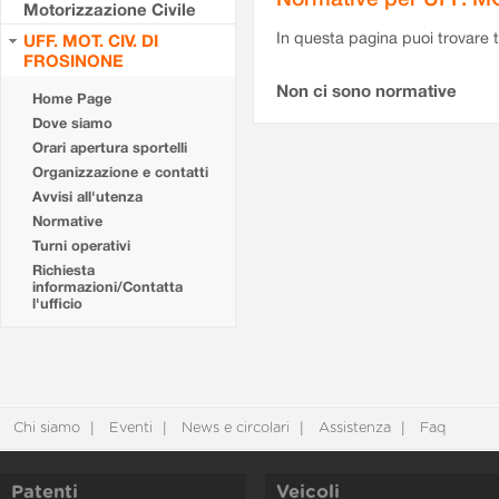
Motorizzazione Civile
In questa pagina puoi trovare t
UFF. MOT. CIV. DI
FROSINONE
Non ci sono normative
Home Page
Dove siamo
Orari apertura sportelli
Organizzazione e contatti
Avvisi all'utenza
Normative
Turni operativi
Richiesta
informazioni/Contatta
l'ufficio
Chi siamo
Eventi
News e circolari
Assistenza
Faq
Patenti
Veicoli