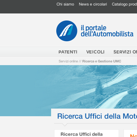
Chi siamo
News e circolari
Catalogo prod
PATENTI
VEICOLI
SERVIZI O
Servizi online
//
Ricerca e Gestione UMC
Ricerca Uffici della Mot
Ricerca Uffici della
No