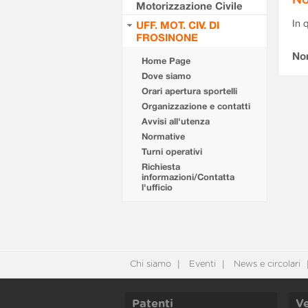
Motorizzazione Civile
In 
UFF. MOT. CIV. DI
FROSINONE
No
Home Page
Dove siamo
Orari apertura sportelli
Organizzazione e contatti
Avvisi all'utenza
Normative
Turni operativi
Richiesta
informazioni/Contatta
l'ufficio
Chi siamo
Eventi
News e circolari
Patenti
Ve