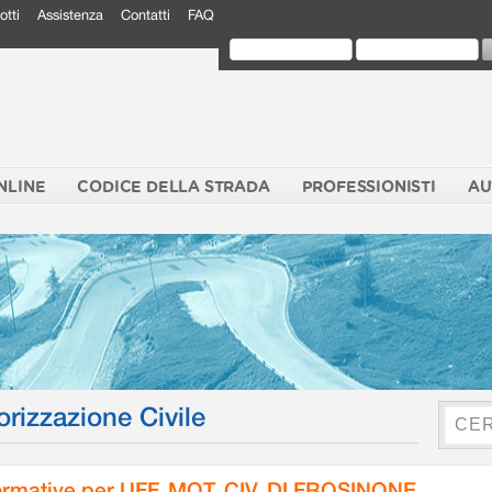
otti
Assistenza
Contatti
FAQ
NLINE
CODICE DELLA STRADA
PROFESSIONISTI
AU
orizzazione Civile
rmative per UFF. MOT. CIV. DI FROSINONE