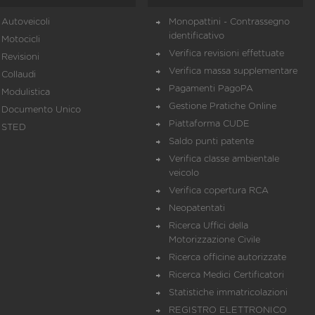
Autoveicoli
Monopattini - Contrassegno
identificativo
Motocicli
Verifica revisioni effettuate
Revisioni
Verifica massa supplementare
Collaudi
Pagamenti PagoPA
Modulistica
Gestione Pratiche Online
Documento Unico
Piattaforma CUDE
STED
Saldo punti patente
Verifica classe ambientale
veicolo
Verifica copertura RCA
Neopatentati
Ricerca Uffici della
Motorizzazione Civile
Ricerca officine autorizzate
Ricerca Medici Certificatori
Statistiche immatricolazioni
REGISTRO ELETTRONICO