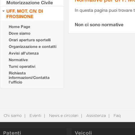
Motorizzazione Civile
In questa pagina puoi trovare t
UFF. MOT. CIV. DI
FROSINONE
Non ci sono normative
Home Page
Dove siamo
Orari apertura sportelli
Organizzazione e contatti
Avvisi all'utenza
Normative
Turni operativi
Richiesta
informazioni/Contatta
l'ufficio
Chi siamo
Eventi
News e circolari
Assistenza
Faq
Patenti
Veicoli