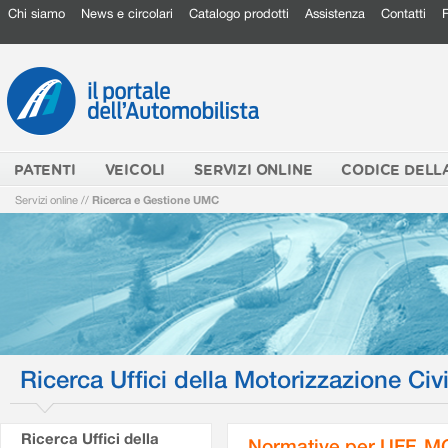
Chi siamo
News e circolari
Catalogo prodotti
Assistenza
Contatti
PATENTI
VEICOLI
SERVIZI ONLINE
CODICE DELL
Servizi online
//
Ricerca e Gestione UMC
Ricerca Uffici della Motorizzazione Civi
Ricerca Uffici della
Normative per UFF. M