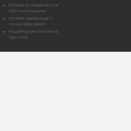
Modalità di collegamento al
CED motorizzazione
Modalità operative per il
rinnovo delle patenti
Riqualificazione bombole di
tipo CNG4