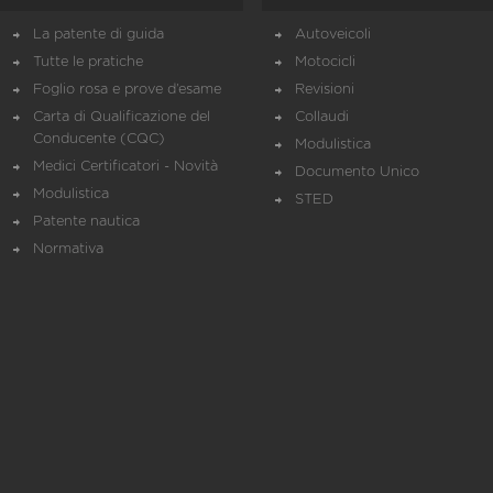
La patente di guida
Autoveicoli
Tutte le pratiche
Motocicli
Foglio rosa e prove d’esame
Revisioni
Carta di Qualificazione del
Collaudi
Conducente (CQC)
Modulistica
Medici Certificatori - Novità
Documento Unico
Modulistica
STED
Patente nautica
Normativa