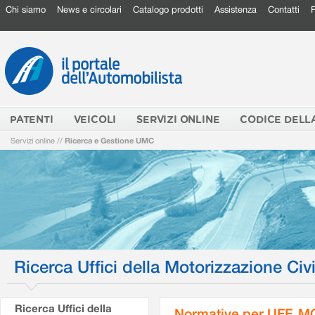
Chi siamo
News e circolari
Catalogo prodotti
Assistenza
Contatti
PATENTI
VEICOLI
SERVIZI ONLINE
CODICE DELL
Servizi online
//
Ricerca e Gestione UMC
Ricerca Uffici della Motorizzazione Civi
Ricerca Uffici della
Normative per UFF. M