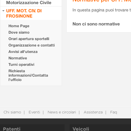
Motorizzazione Civile
In questa pagina puoi trovare t
UFF. MOT. CIV. DI
FROSINONE
Non ci sono normative
Home Page
Dove siamo
Orari apertura sportelli
Organizzazione e contatti
Avvisi all'utenza
Normative
Turni operativi
Richiesta
informazioni/Contatta
l'ufficio
Chi siamo
Eventi
News e circolari
Assistenza
Faq
Patenti
Veicoli