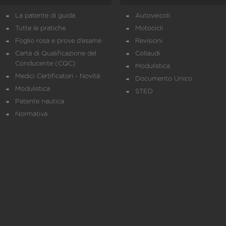
La patente di guida
Autoveicoli
Tutte le pratiche
Motocicli
Foglio rosa e prove d’esame
Revisioni
Carta di Qualificazione del
Collaudi
Conducente (CQC)
Modulistica
Medici Certificatori - Novità
Documento Unico
Modulistica
STED
Patente nautica
Normativa