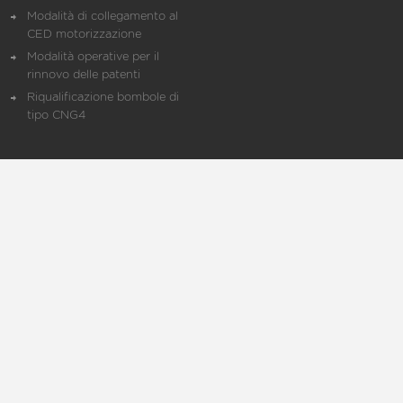
Modalità di collegamento al
CED motorizzazione
Modalità operative per il
rinnovo delle patenti
Riqualificazione bombole di
tipo CNG4