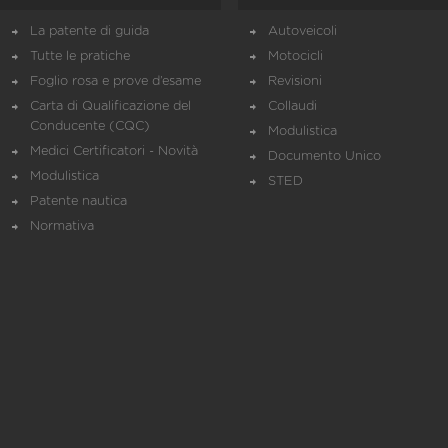
La patente di guida
Autoveicoli
Tutte le pratiche
Motocicli
Foglio rosa e prove d’esame
Revisioni
Carta di Qualificazione del
Collaudi
Conducente (CQC)
Modulistica
Medici Certificatori - Novità
Documento Unico
Modulistica
STED
Patente nautica
Normativa