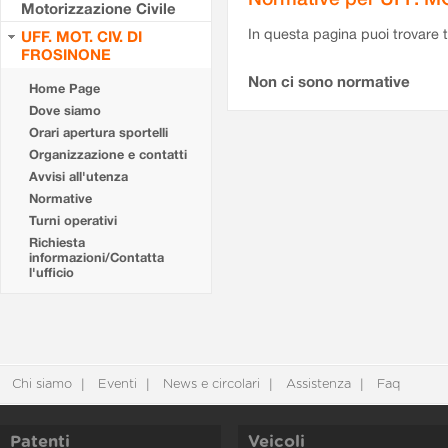
Motorizzazione Civile
In questa pagina puoi trovare t
UFF. MOT. CIV. DI
FROSINONE
Non ci sono normative
Home Page
Dove siamo
Orari apertura sportelli
Organizzazione e contatti
Avvisi all'utenza
Normative
Turni operativi
Richiesta
informazioni/Contatta
l'ufficio
Chi siamo
Eventi
News e circolari
Assistenza
Faq
Patenti
Veicoli