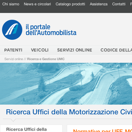
Chi siamo
News e circolari
Catalogo prodotti
Assistenza
Contatti
PATENTI
VEICOLI
SERVIZI ONLINE
CODICE DELL
Servizi online
//
Ricerca e Gestione UMC
Ricerca Uffici della Motorizzazione Civi
Ricerca Uffici della
Normative per UFF. M