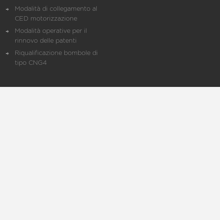
Modalità di collegamento al
CED motorizzazione
Modalità operative per il
rinnovo delle patenti
Riqualificazione bombole di
tipo CNG4