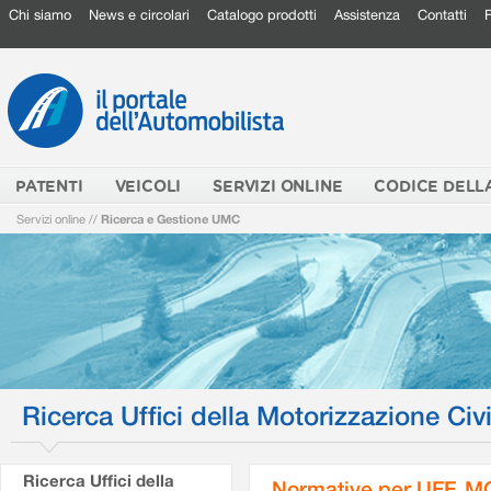
Chi siamo
News e circolari
Catalogo prodotti
Assistenza
Contatti
PATENTI
VEICOLI
SERVIZI ONLINE
CODICE DELL
Servizi online
//
Ricerca e Gestione UMC
Ricerca Uffici della Motorizzazione Civi
Ricerca Uffici della
Normative per UFF. M