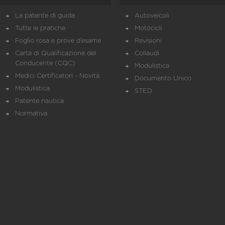
La patente di guida
Autoveicoli
Tutte le pratiche
Motocicli
Foglio rosa e prove d’esame
Revisioni
Carta di Qualificazione del
Collaudi
Conducente (CQC)
Modulistica
Medici Certificatori - Novità
Documento Unico
Modulistica
STED
Patente nautica
Normativa