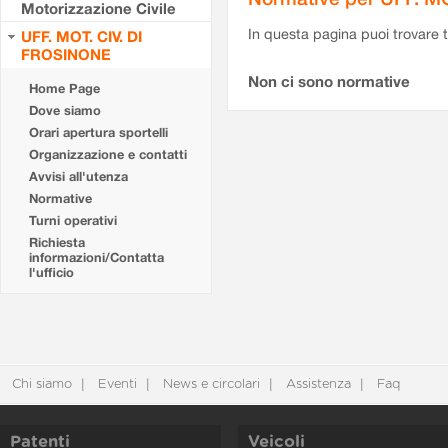
Motorizzazione Civile
In questa pagina puoi trovare t
UFF. MOT. CIV. DI
FROSINONE
Non ci sono normative
Home Page
Dove siamo
Orari apertura sportelli
Organizzazione e contatti
Avvisi all'utenza
Normative
Turni operativi
Richiesta
informazioni/Contatta
l'ufficio
Chi siamo
Eventi
News e circolari
Assistenza
Faq
Patenti
Veicoli