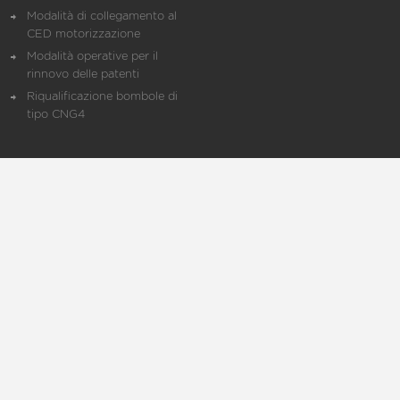
Modalità di collegamento al
CED motorizzazione
Modalità operative per il
rinnovo delle patenti
Riqualificazione bombole di
tipo CNG4