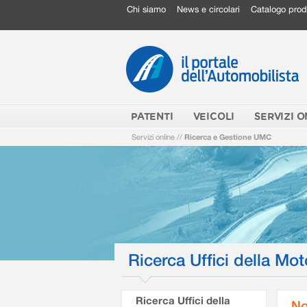
Chi siamo
News e circolari
Catalogo prod
PATENTI
VEICOLI
SERVIZI O
Servizi online
//
Ricerca e Gestione UMC
Ricerca Uffici della Mot
Ricerca Uffici della
No