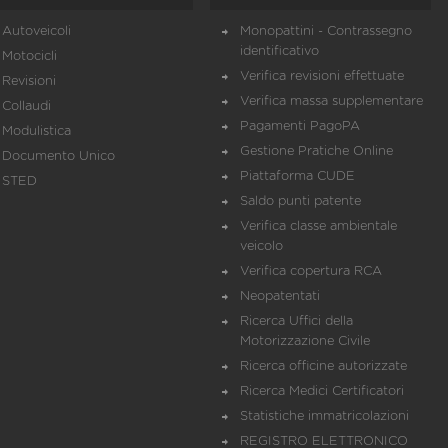
Autoveicoli
Monopattini - Contrassegno
identificativo
Motocicli
Verifica revisioni effettuate
Revisioni
Verifica massa supplementare
Collaudi
Pagamenti PagoPA
Modulistica
Gestione Pratiche Online
Documento Unico
Piattaforma CUDE
STED
Saldo punti patente
Verifica classe ambientale
veicolo
Verifica copertura RCA
Neopatentati
Ricerca Uffici della
Motorizzazione Civile
Ricerca officine autorizzate
Ricerca Medici Certificatori
Statistiche immatricolazioni
REGISTRO ELETTRONICO