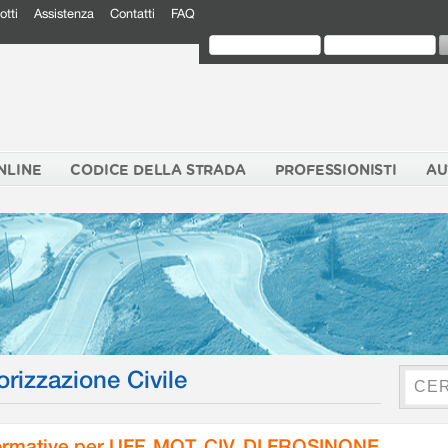
otti
Assistenza
Contatti
FAQ
NLINE
CODICE DELLA STRADA
PROFESSIONISTI
AU
orizzazione Civile
rmative per UFF. MOT. CIV. DI FROSINONE