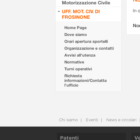
Motorizzazione Civile
In 
UFF. MOT. CIV. DI
FROSINONE
No
Home Page
Dove siamo
Orari apertura sportelli
Organizzazione e contatti
Avvisi all'utenza
Normative
Turni operativi
Richiesta
informazioni/Contatta
l'ufficio
Chi siamo
Eventi
News e circolari
Patenti
Ve