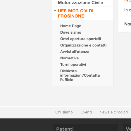
Motorizzazione Civile
In 
UFF. MOT. CIV. DI
FROSINONE
No
Home Page
Dove siamo
Orari apertura sportelli
Organizzazione e contatti
Avvisi all'utenza
Normative
Turni operativi
Richiesta
informazioni/Contatta
l'ufficio
Chi siamo
Eventi
News e circolari
Patenti
Ve