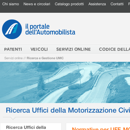
Chi siamo
News e circolari
Catalogo prodotti
Assistenza
Contatti
PATENTI
VEICOLI
SERVIZI ONLINE
CODICE DELL
Servizi online
//
Ricerca e Gestione UMC
Ricerca Uffici della Motorizzazione Civi
Ricerca Uffici della
Normative per UFF. M