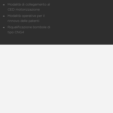
Modalità di collegamento al
CED motorizzazione
Modalità operative per il
rinnovo delle patenti
Riqualificazione bombole di
tipo CNG4