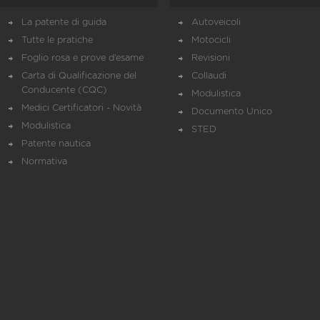
La patente di guida
Autoveicoli
Tutte le pratiche
Motocicli
Foglio rosa e prove d’esame
Revisioni
Carta di Qualificazione del
Collaudi
Conducente (CQC)
Modulistica
Medici Certificatori - Novità
Documento Unico
Modulistica
STED
Patente nautica
Normativa