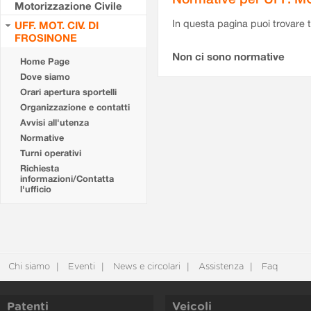
Motorizzazione Civile
In questa pagina puoi trovare t
UFF. MOT. CIV. DI
FROSINONE
Non ci sono normative
Home Page
Dove siamo
Orari apertura sportelli
Organizzazione e contatti
Avvisi all'utenza
Normative
Turni operativi
Richiesta
informazioni/Contatta
l'ufficio
Chi siamo
Eventi
News e circolari
Assistenza
Faq
Patenti
Veicoli