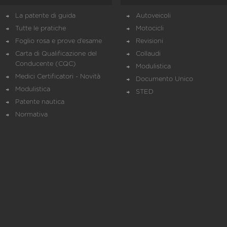
La patente di guida
Autoveicoli
Tutte le pratiche
Motocicli
Foglio rosa e prove d’esame
Revisioni
Carta di Qualificazione del
Collaudi
Conducente (CQC)
Modulistica
Medici Certificatori - Novità
Documento Unico
Modulistica
STED
Patente nautica
Normativa