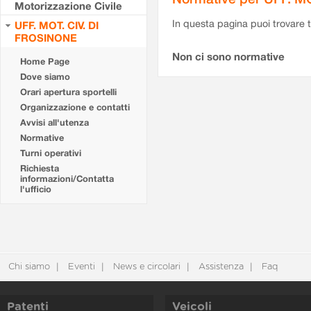
Motorizzazione Civile
In questa pagina puoi trovare t
UFF. MOT. CIV. DI
FROSINONE
Non ci sono normative
Home Page
Dove siamo
Orari apertura sportelli
Organizzazione e contatti
Avvisi all'utenza
Normative
Turni operativi
Richiesta
informazioni/Contatta
l'ufficio
Chi siamo
Eventi
News e circolari
Assistenza
Faq
Patenti
Veicoli