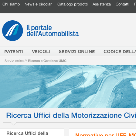
Chi siamo
News e circolari
Catalogo prodotti
Assistenza
Contatti
PATENTI
VEICOLI
SERVIZI ONLINE
CODICE DELL
Servizi online
//
Ricerca e Gestione UMC
Ricerca Uffici della Motorizzazione Civi
Ricerca Uffici della
Normative per UFF. M