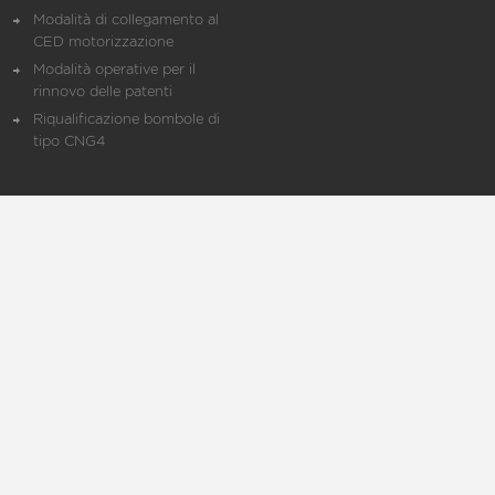
Modalità di collegamento al
CED motorizzazione
Modalità operative per il
rinnovo delle patenti
Riqualificazione bombole di
tipo CNG4