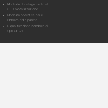
Modalità di collegamento al
CED motorizzazione
Modalità operative per il
rinnovo delle patenti
Riqualificazione bombole di
tipo CNG4