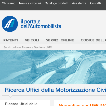
Chi siamo
News e circolari
Catalogo prodotti
Assistenza
Contatti
PATENTI
VEICOLI
SERVIZI ONLINE
CODICE DELL
Servizi online
//
Ricerca e Gestione UMC
Ricerca Uffici della Motorizzazione Civi
Ricerca Uffici della
Normative per UFF. M