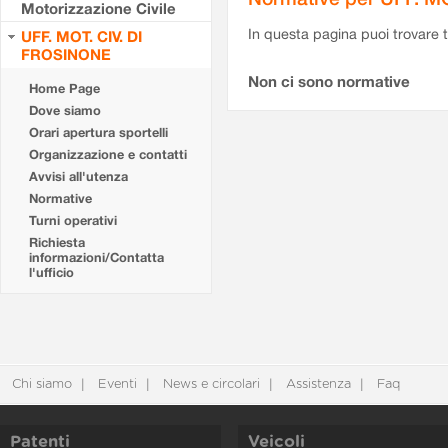
Motorizzazione Civile
In questa pagina puoi trovare t
UFF. MOT. CIV. DI
FROSINONE
Non ci sono normative
Home Page
Dove siamo
Orari apertura sportelli
Organizzazione e contatti
Avvisi all'utenza
Normative
Turni operativi
Richiesta
informazioni/Contatta
l'ufficio
Chi siamo
Eventi
News e circolari
Assistenza
Faq
Patenti
Veicoli