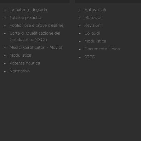
La patente di guida
Autoveicoli
Tutte le pratiche
Motocicli
Foglio rosa e prove d’esame
Revisioni
Carta di Qualificazione del
Collaudi
Conducente (CQC)
Modulistica
Medici Certificatori - Novità
Documento Unico
Modulistica
STED
Patente nautica
Normativa