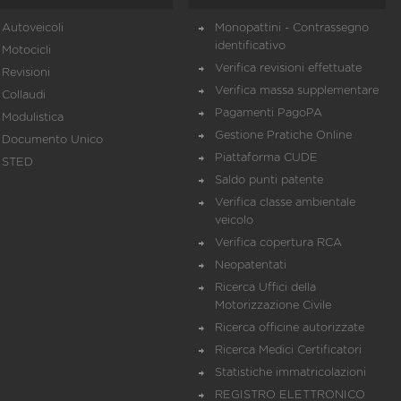
Autoveicoli
Monopattini - Contrassegno
identificativo
Motocicli
Verifica revisioni effettuate
Revisioni
Verifica massa supplementare
Collaudi
Pagamenti PagoPA
Modulistica
Gestione Pratiche Online
Documento Unico
Piattaforma CUDE
STED
Saldo punti patente
Verifica classe ambientale
veicolo
Verifica copertura RCA
Neopatentati
Ricerca Uffici della
Motorizzazione Civile
Ricerca officine autorizzate
Ricerca Medici Certificatori
Statistiche immatricolazioni
REGISTRO ELETTRONICO