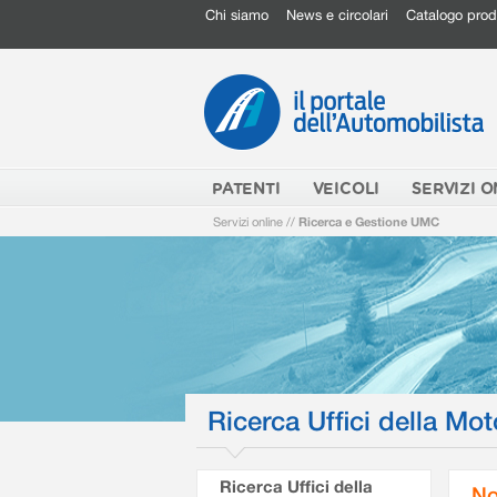
Chi siamo
News e circolari
Catalogo prod
PATENTI
VEICOLI
SERVIZI O
Servizi online
//
Ricerca e Gestione UMC
Ricerca Uffici della Mot
Ricerca Uffici della
No