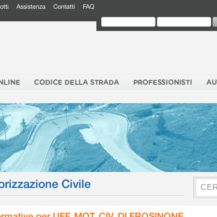
otti
Assistenza
Contatti
FAQ
NLINE
CODICE DELLA STRADA
PROFESSIONISTI
AU
orizzazione Civile
rmative per UFF. MOT. CIV. DI FROSINONE