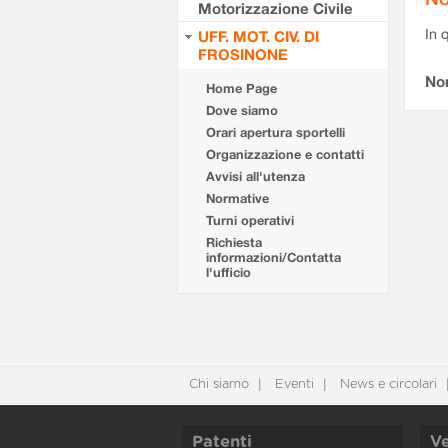
Motorizzazione Civile
In 
UFF. MOT. CIV. DI
FROSINONE
No
Home Page
Dove siamo
Orari apertura sportelli
Organizzazione e contatti
Avvisi all'utenza
Normative
Turni operativi
Richiesta
informazioni/Contatta
l'ufficio
Chi siamo
Eventi
News e circolari
Patenti
Ve