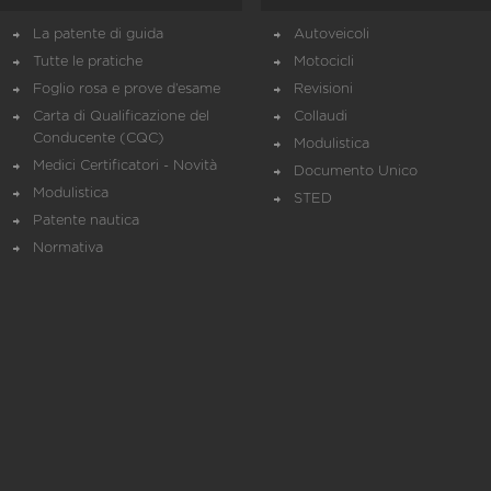
La patente di guida
Autoveicoli
Tutte le pratiche
Motocicli
Foglio rosa e prove d’esame
Revisioni
Carta di Qualificazione del
Collaudi
Conducente (CQC)
Modulistica
Medici Certificatori - Novità
Documento Unico
Modulistica
STED
Patente nautica
Normativa