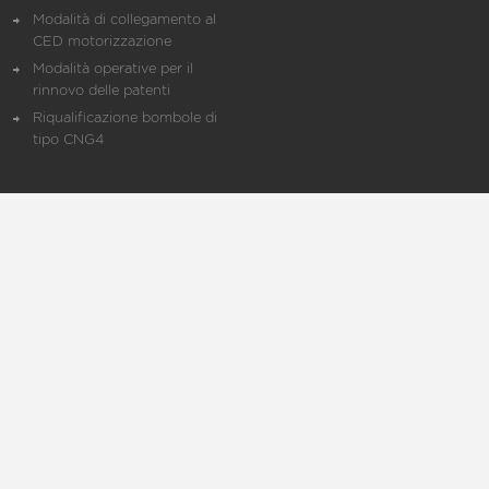
Modalità di collegamento al
CED motorizzazione
Modalità operative per il
rinnovo delle patenti
Riqualificazione bombole di
tipo CNG4