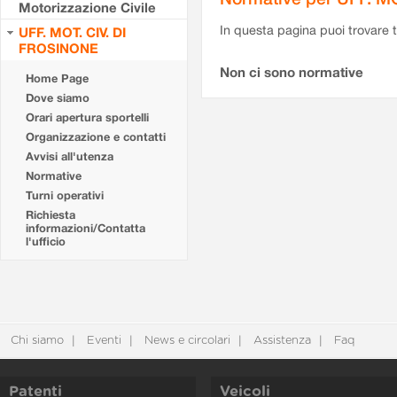
Motorizzazione Civile
In questa pagina puoi trovare t
UFF. MOT. CIV. DI
FROSINONE
Non ci sono normative
Home Page
Dove siamo
Orari apertura sportelli
Organizzazione e contatti
Avvisi all'utenza
Normative
Turni operativi
Richiesta
informazioni/Contatta
l'ufficio
Chi siamo
Eventi
News e circolari
Assistenza
Faq
Patenti
Veicoli