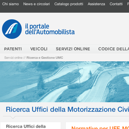
Chi siamo
News e circolari
Catalogo prodotti
Assistenza
Contatti
PATENTI
VEICOLI
SERVIZI ONLINE
CODICE DELL
Servizi online
//
Ricerca e Gestione UMC
Ricerca Uffici della Motorizzazione Civi
Ricerca Uffici della
Normative per UFF. M