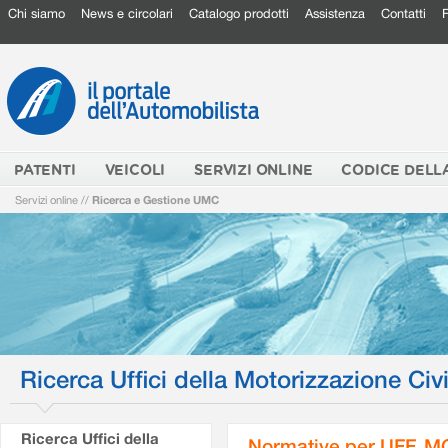
Chi siamo
News e circolari
Catalogo prodotti
Assistenza
Contatti
PATENTI
VEICOLI
SERVIZI ONLINE
CODICE DELL
Servizi online
//
Ricerca e Gestione UMC
Ricerca Uffici della Motorizzazione Civi
Ricerca Uffici della
Normative per UFF. M