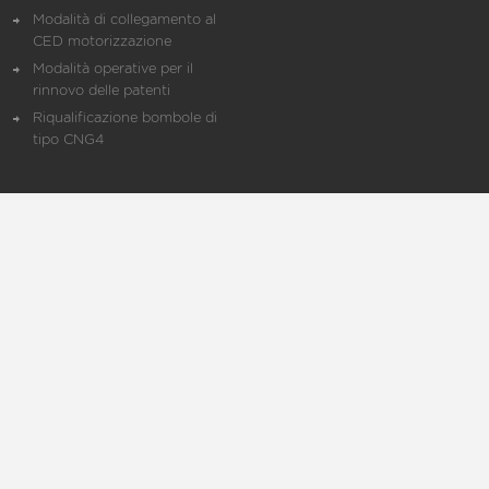
Modalità di collegamento al
CED motorizzazione
Modalità operative per il
rinnovo delle patenti
Riqualificazione bombole di
tipo CNG4