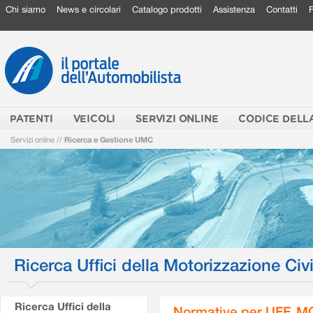
Chi siamo
News e circolari
Catalogo prodotti
Assistenza
Contatti
PATENTI
VEICOLI
SERVIZI ONLINE
CODICE DELL
Servizi online
//
Ricerca e Gestione UMC
Ricerca Uffici della Motorizzazione Civi
Ricerca Uffici della
Normative per UFF. M