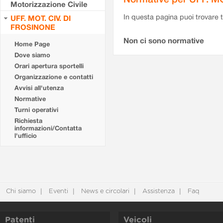
Motorizzazione Civile
In questa pagina puoi trovare t
UFF. MOT. CIV. DI
FROSINONE
Non ci sono normative
Home Page
Dove siamo
Orari apertura sportelli
Organizzazione e contatti
Avvisi all'utenza
Normative
Turni operativi
Richiesta
informazioni/Contatta
l'ufficio
Chi siamo
Eventi
News e circolari
Assistenza
Faq
Patenti
Veicoli