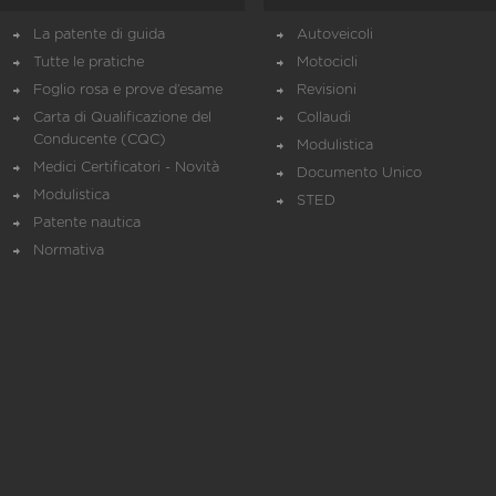
La patente di guida
Autoveicoli
Tutte le pratiche
Motocicli
Foglio rosa e prove d’esame
Revisioni
Carta di Qualificazione del
Collaudi
Conducente (CQC)
Modulistica
Medici Certificatori - Novità
Documento Unico
Modulistica
STED
Patente nautica
Normativa