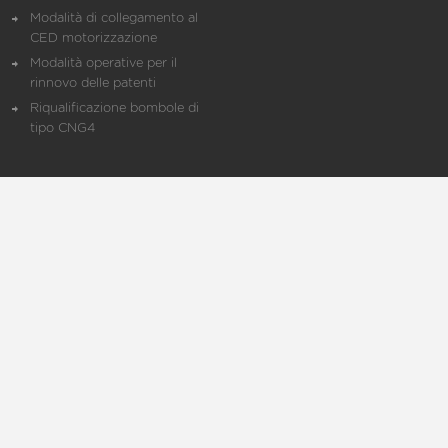
Modalità di collegamento al
CED motorizzazione
Modalità operative per il
rinnovo delle patenti
Riqualificazione bombole di
tipo CNG4