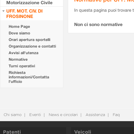
Motorizzazione Civile
In questa pagina puoi trovare t
UFF. MOT. CIV. DI
FROSINONE
Non ci sono normative
Home Page
Dove siamo
Orari apertura sportelli
Organizzazione e contatti
Avvisi all'utenza
Normative
Turni operativi
Richiesta
informazioni/Contatta
l'ufficio
Chi siamo
Eventi
News e circolari
Assistenza
Faq
Patenti
Veicoli