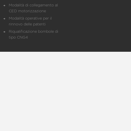
Modalità di collegamento al
CED motorizzazione
Modalità operative per il
rinnovo delle patenti
Riqualificazione bombole di
tipo CNG4