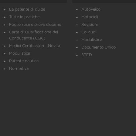
La patente di guida
Autoveicoli
Tutte le pratiche
Motocicli
Foglio rosa e prove d’esame
Revisioni
Carta di Qualificazione del
Collaudi
Conducente (CQC)
Modulistica
Medici Certificatori - Novità
Documento Unico
Modulistica
STED
Patente nautica
Normativa