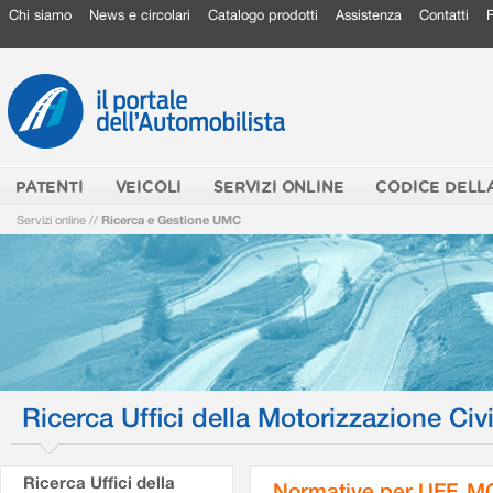
Chi siamo
News e circolari
Catalogo prodotti
Assistenza
Contatti
PATENTI
VEICOLI
SERVIZI ONLINE
CODICE DELL
Servizi online
//
Ricerca e Gestione UMC
Ricerca Uffici della Motorizzazione Civi
Ricerca Uffici della
Normative per UFF. M