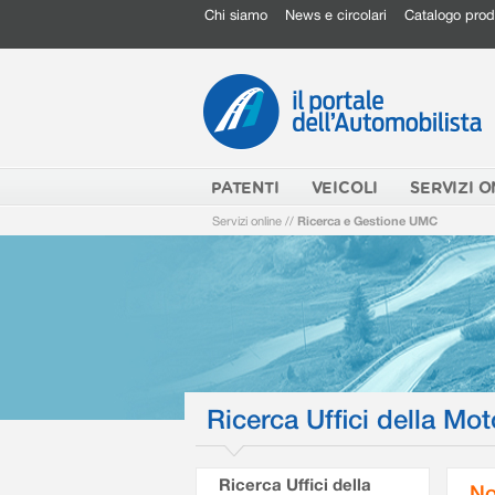
Chi siamo
News e circolari
Catalogo prod
PATENTI
VEICOLI
SERVIZI O
Servizi online
//
Ricerca e Gestione UMC
Ricerca Uffici della Mot
Ricerca Uffici della
No