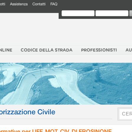
otti
Assistenza
Contatti
FAQ
NLINE
CODICE DELLA STRADA
PROFESSIONISTI
AU
orizzazione Civile
rmative per UFF. MOT. CIV. DI FROSINONE