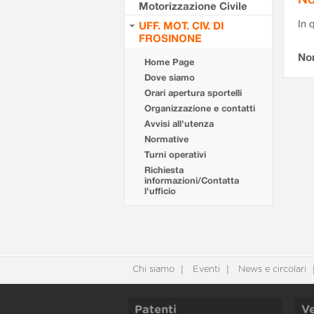
Motorizzazione Civile
In 
UFF. MOT. CIV. DI
FROSINONE
No
Home Page
Dove siamo
Orari apertura sportelli
Organizzazione e contatti
Avvisi all'utenza
Normative
Turni operativi
Richiesta
informazioni/Contatta
l'ufficio
Chi siamo
Eventi
News e circolari
Patenti
Ve