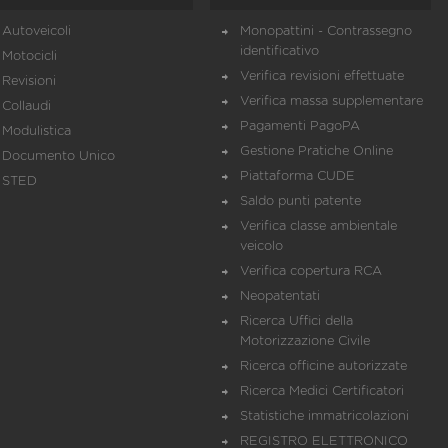
Autoveicoli
Monopattini - Contrassegno
identificativo
Motocicli
Verifica revisioni effettuate
Revisioni
Verifica massa supplementare
Collaudi
Pagamenti PagoPA
Modulistica
Gestione Pratiche Online
Documento Unico
Piattaforma CUDE
STED
Saldo punti patente
Verifica classe ambientale
veicolo
Verifica copertura RCA
Neopatentati
Ricerca Uffici della
Motorizzazione Civile
Ricerca officine autorizzate
Ricerca Medici Certificatori
Statistiche immatricolazioni
REGISTRO ELETTRONICO