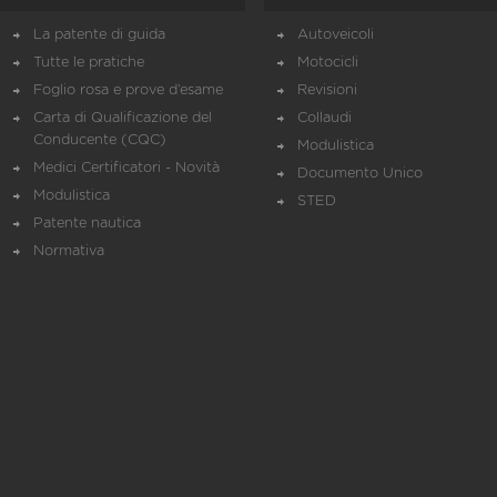
La patente di guida
Autoveicoli
Tutte le pratiche
Motocicli
Foglio rosa e prove d’esame
Revisioni
Carta di Qualificazione del
Collaudi
Conducente (CQC)
Modulistica
Medici Certificatori - Novità
Documento Unico
Modulistica
STED
Patente nautica
Normativa