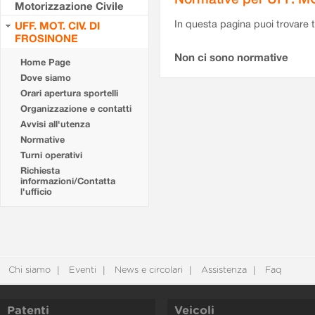
Motorizzazione Civile
In questa pagina puoi trovare t
UFF. MOT. CIV. DI
FROSINONE
Non ci sono normative
Home Page
Dove siamo
Orari apertura sportelli
Organizzazione e contatti
Avvisi all'utenza
Normative
Turni operativi
Richiesta
informazioni/Contatta
l'ufficio
Chi siamo
Eventi
News e circolari
Assistenza
Faq
Patenti
Veicoli