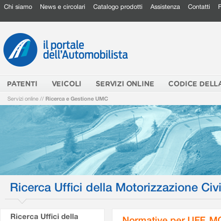
Chi siamo
News e circolari
Catalogo prodotti
Assistenza
Contatti
PATENTI
VEICOLI
SERVIZI ONLINE
CODICE DELL
Servizi online
//
Ricerca e Gestione UMC
Ricerca Uffici della Motorizzazione Civi
Ricerca Uffici della
Normative per UFF. M