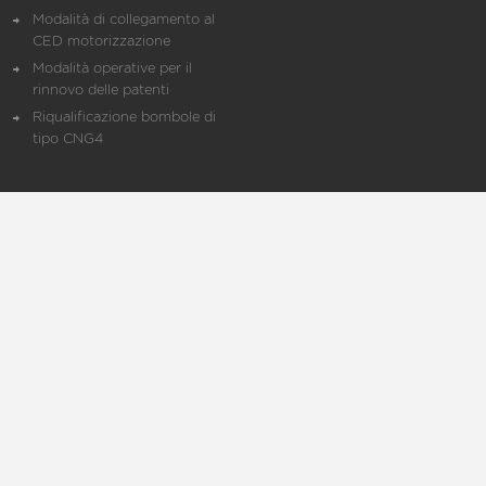
Modalità di collegamento al
CED motorizzazione
Modalità operative per il
rinnovo delle patenti
Riqualificazione bombole di
tipo CNG4