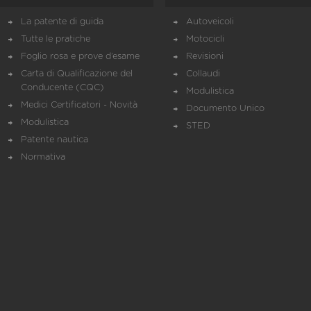
La patente di guida
Autoveicoli
Tutte le pratiche
Motocicli
Foglio rosa e prove d’esame
Revisioni
Carta di Qualificazione del
Collaudi
Conducente (CQC)
Modulistica
Medici Certificatori - Novità
Documento Unico
Modulistica
STED
Patente nautica
Normativa