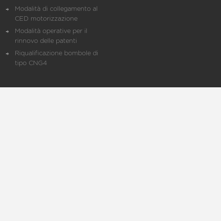
Modalità di collegamento al
CED motorizzazione
Modalità operative per il
rinnovo delle patenti
Riqualificazione bombole di
tipo CNG4