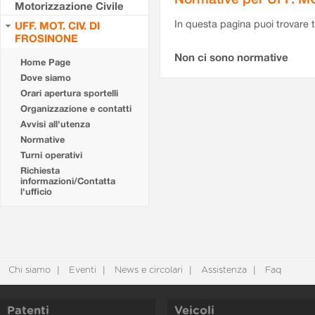
Motorizzazione Civile
In questa pagina puoi trovare t
UFF. MOT. CIV. DI
FROSINONE
Non ci sono normative
Home Page
Dove siamo
Orari apertura sportelli
Organizzazione e contatti
Avvisi all'utenza
Normative
Turni operativi
Richiesta
informazioni/Contatta
l'ufficio
Chi siamo
Eventi
News e circolari
Assistenza
Faq
Patenti
Veicoli