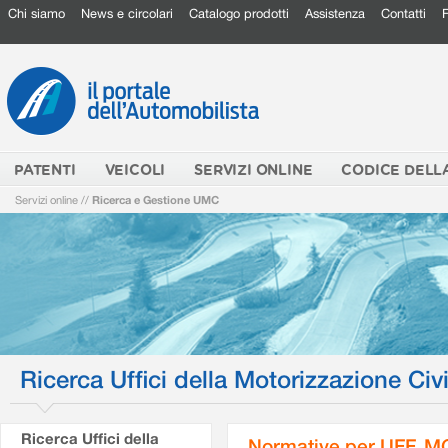
Chi siamo
News e circolari
Catalogo prodotti
Assistenza
Contatti
PATENTI
VEICOLI
SERVIZI ONLINE
CODICE DELL
Servizi online
//
Ricerca e Gestione UMC
Ricerca Uffici della Motorizzazione Civi
Ricerca Uffici della
Normative per UFF. M