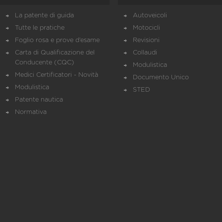
La patente di guida
Autoveicoli
Tutte le pratiche
Motocicli
Foglio rosa e prove d’esame
Revisioni
Carta di Qualificazione del
Collaudi
Conducente (CQC)
Modulistica
Medici Certificatori - Novità
Documento Unico
Modulistica
STED
Patente nautica
Normativa