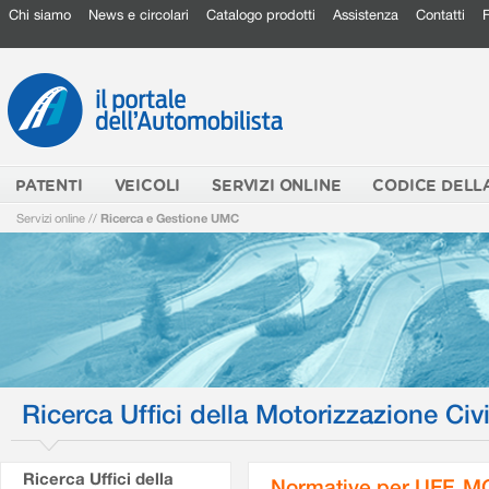
Chi siamo
News e circolari
Catalogo prodotti
Assistenza
Contatti
PATENTI
VEICOLI
SERVIZI ONLINE
CODICE DELL
Servizi online
//
Ricerca e Gestione UMC
Ricerca Uffici della Motorizzazione Civi
Ricerca Uffici della
Normative per UFF. M