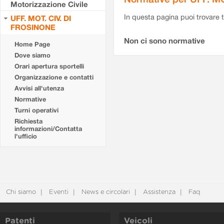
Motorizzazione Civile
In questa pagina puoi trovare t
UFF. MOT. CIV. DI
FROSINONE
Non ci sono normative
Home Page
Dove siamo
Orari apertura sportelli
Organizzazione e contatti
Avvisi all'utenza
Normative
Turni operativi
Richiesta
informazioni/Contatta
l'ufficio
Chi siamo
Eventi
News e circolari
Assistenza
Faq
Patenti
Veicoli