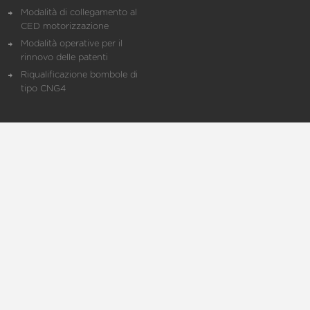
Modalità di collegamento al
CED motorizzazione
Modalità operative per il
rinnovo delle patenti
Riqualificazione bombole di
tipo CNG4