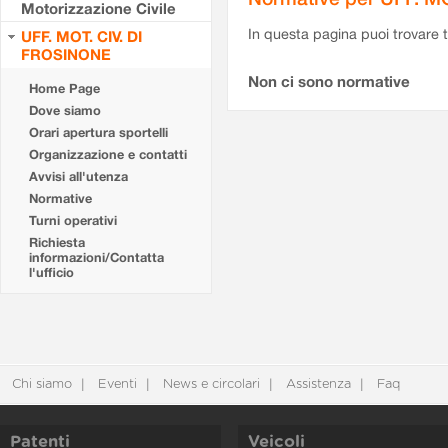
Motorizzazione Civile
In questa pagina puoi trovare t
UFF. MOT. CIV. DI
FROSINONE
Non ci sono normative
Home Page
Dove siamo
Orari apertura sportelli
Organizzazione e contatti
Avvisi all'utenza
Normative
Turni operativi
Richiesta
informazioni/Contatta
l'ufficio
Chi siamo
Eventi
News e circolari
Assistenza
Faq
Patenti
Veicoli