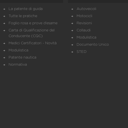
La patente di guida
Autoveicoli
Tutte le pratiche
Motocicli
Foglio rosa e prove d’esame
Revisioni
Carta di Qualificazione del
Collaudi
Conducente (CQC)
Modulistica
Medici Certificatori - Novità
Documento Unico
Modulistica
STED
Patente nautica
Normativa