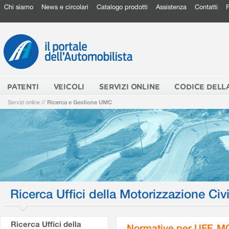
Chi siamo
News e circolari
Catalogo prodotti
Assistenza
Contatti
PATENTI
VEICOLI
SERVIZI ONLINE
CODICE DELL
Servizi online
//
Ricerca e Gestione UMC
Ricerca Uffici della Motorizzazione Civi
Ricerca Uffici della
Normative per UFF. M