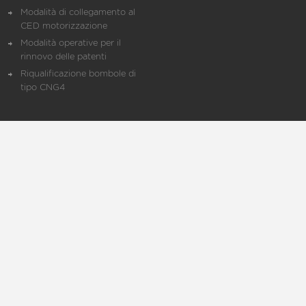
Modalità di collegamento al
CED motorizzazione
Modalità operative per il
rinnovo delle patenti
Riqualificazione bombole di
tipo CNG4