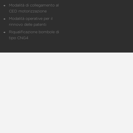
Modalità di collegamento al
CED motorizzazione
Modalità operative per il
rinnovo delle patenti
Riqualificazione bombole di
tipo CNG4