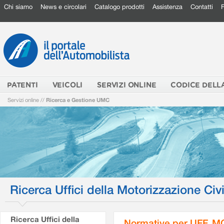
Chi siamo
News e circolari
Catalogo prodotti
Assistenza
Contatti
PATENTI
VEICOLI
SERVIZI ONLINE
CODICE DELL
Servizi online
//
Ricerca e Gestione UMC
Ricerca Uffici della Motorizzazione Civi
Ricerca Uffici della
Normative per UFF. M