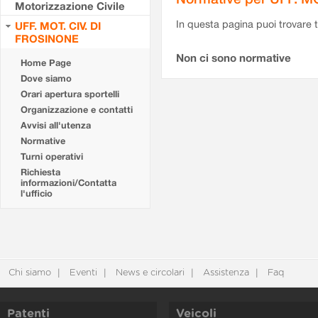
Motorizzazione Civile
In questa pagina puoi trovare t
UFF. MOT. CIV. DI
FROSINONE
Non ci sono normative
Home Page
Dove siamo
Orari apertura sportelli
Organizzazione e contatti
Avvisi all'utenza
Normative
Turni operativi
Richiesta
informazioni/Contatta
l'ufficio
Chi siamo
Eventi
News e circolari
Assistenza
Faq
Patenti
Veicoli