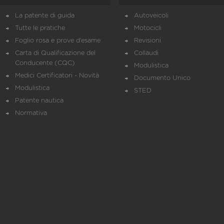
La patente di guida
Autoveicoli
Tutte le pratiche
Motocicli
Foglio rosa e prove d’esame
Revisioni
Carta di Qualificazione del
Collaudi
Conducente (CQC)
Modulistica
Medici Certificatori - Novità
Documento Unico
Modulistica
STED
Patente nautica
Normativa