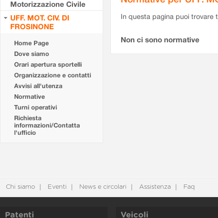
Motorizzazione Civile
In questa pagina puoi trovare t
UFF. MOT. CIV. DI
FROSINONE
Non ci sono normative
Home Page
Dove siamo
Orari apertura sportelli
Organizzazione e contatti
Avvisi all'utenza
Normative
Turni operativi
Richiesta
informazioni/Contatta
l'ufficio
Chi siamo
Eventi
News e circolari
Assistenza
Faq
Patenti
Veicoli