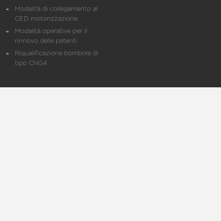
Modalità di collegamento al
CED motorizzazione
Modalità operative per il
rinnovo delle patenti
Riqualificazione bombole di
tipo CNG4