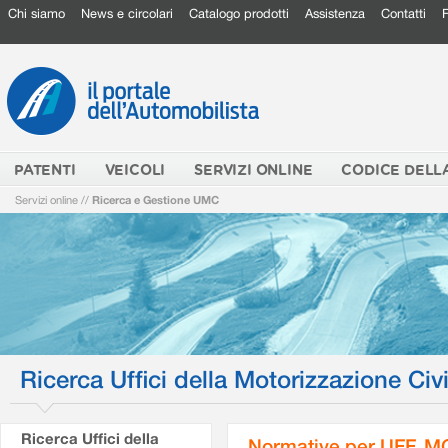
Chi siamo
News e circolari
Catalogo prodotti
Assistenza
Contatti
PATENTI
VEICOLI
SERVIZI ONLINE
CODICE DELL
Servizi online
//
Ricerca e Gestione UMC
Ricerca Uffici della Motorizzazione Civi
Ricerca Uffici della
Normative per UFF. M