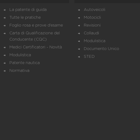
La patente di guida
Autoveicoli
Tutte le pratiche
Motocicli
Foglio rosa e prove d’esame
Revisioni
Carta di Qualificazione del
Collaudi
Conducente (CQC)
Modulistica
Medici Certificatori - Novità
Documento Unico
Modulistica
STED
Patente nautica
Normativa