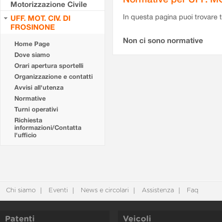
Motorizzazione Civile
In questa pagina puoi trovare t
UFF. MOT. CIV. DI
FROSINONE
Non ci sono normative
Home Page
Dove siamo
Orari apertura sportelli
Organizzazione e contatti
Avvisi all'utenza
Normative
Turni operativi
Richiesta
informazioni/Contatta
l'ufficio
Chi siamo
Eventi
News e circolari
Assistenza
Faq
Patenti
Veicoli