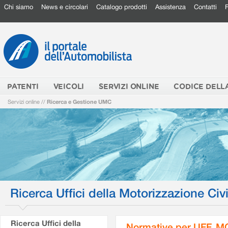
Chi siamo
News e circolari
Catalogo prodotti
Assistenza
Contatti
PATENTI
VEICOLI
SERVIZI ONLINE
CODICE DELL
Servizi online
//
Ricerca e Gestione UMC
Ricerca Uffici della Motorizzazione Civi
Ricerca Uffici della
Normative per UFF. M