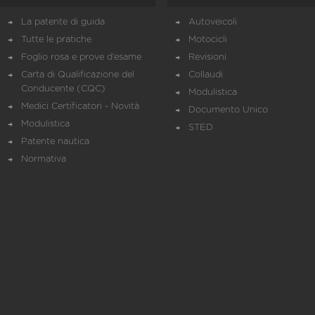
La patente di guida
Autoveicoli
Tutte le pratiche
Motocicli
Foglio rosa e prove d’esame
Revisioni
Carta di Qualificazione del
Collaudi
Conducente (CQC)
Modulistica
Medici Certificatori - Novità
Documento Unico
Modulistica
STED
Patente nautica
Normativa