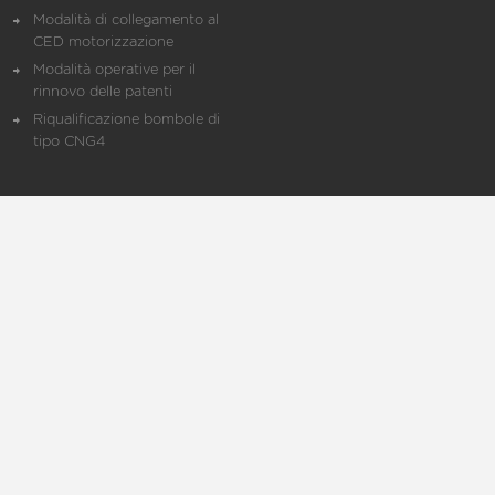
Modalità di collegamento al
CED motorizzazione
Modalità operative per il
rinnovo delle patenti
Riqualificazione bombole di
tipo CNG4