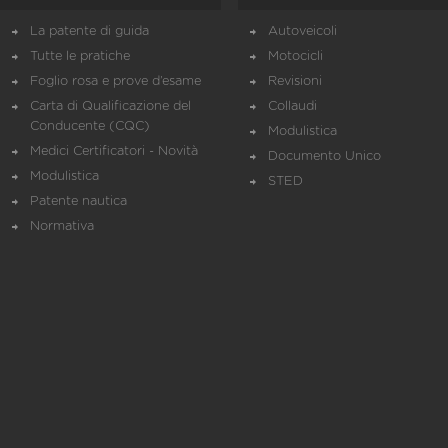
La patente di guida
Autoveicoli
Tutte le pratiche
Motocicli
Foglio rosa e prove d’esame
Revisioni
Carta di Qualificazione del
Collaudi
Conducente (CQC)
Modulistica
Medici Certificatori - Novità
Documento Unico
Modulistica
STED
Patente nautica
Normativa