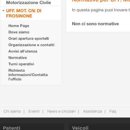
Motorizzazione Civile
In questa pagina puoi trovare t
UFF. MOT. CIV. DI
FROSINONE
Non ci sono normative
Home Page
Dove siamo
Orari apertura sportelli
Organizzazione e contatti
Avvisi all'utenza
Normative
Turni operativi
Richiesta
informazioni/Contatta
l'ufficio
Chi siamo
Eventi
News e circolari
Assistenza
Faq
Patenti
Veicoli