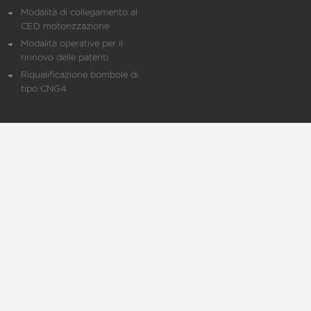
Modalità di collegamento al
CED motorizzazione
Modalità operative per il
rinnovo delle patenti
Riqualificazione bombole di
tipo CNG4