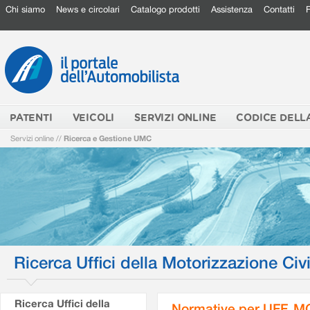
Chi siamo
News e circolari
Catalogo prodotti
Assistenza
Contatti
PATENTI
VEICOLI
SERVIZI ONLINE
CODICE DELL
Servizi online
//
Ricerca e Gestione UMC
Ricerca Uffici della Motorizzazione Civi
Ricerca Uffici della
Normative per UFF. M