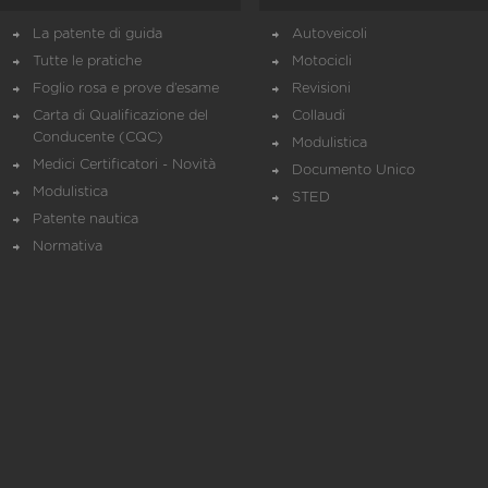
La patente di guida
Autoveicoli
Tutte le pratiche
Motocicli
Foglio rosa e prove d’esame
Revisioni
Carta di Qualificazione del
Collaudi
Conducente (CQC)
Modulistica
Medici Certificatori - Novità
Documento Unico
Modulistica
STED
Patente nautica
Normativa