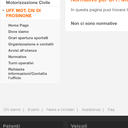
Motorizzazione Civile
In questa pagina puoi trovare t
UFF. MOT. CIV. DI
FROSINONE
Non ci sono normative
Home Page
Dove siamo
Orari apertura sportelli
Organizzazione e contatti
Avvisi all'utenza
Normative
Turni operativi
Richiesta
informazioni/Contatta
l'ufficio
Chi siamo
Eventi
News e circolari
Assistenza
Faq
Patenti
Veicoli