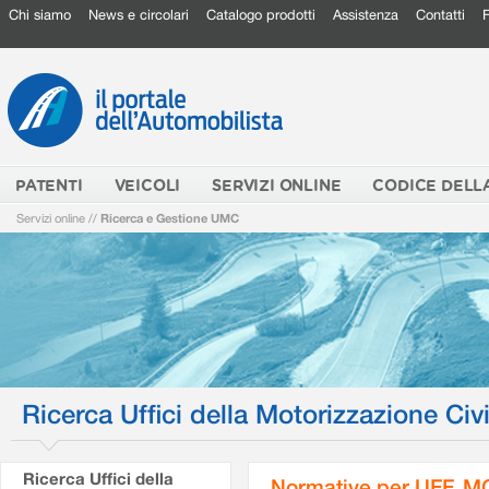
Chi siamo
News e circolari
Catalogo prodotti
Assistenza
Contatti
PATENTI
VEICOLI
SERVIZI ONLINE
CODICE DELL
Servizi online
//
Ricerca e Gestione UMC
Ricerca Uffici della Motorizzazione Civi
Ricerca Uffici della
Normative per UFF. M