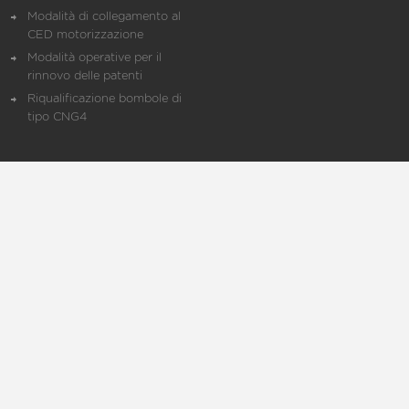
Modalità di collegamento al
CED motorizzazione
Modalità operative per il
rinnovo delle patenti
Riqualificazione bombole di
tipo CNG4