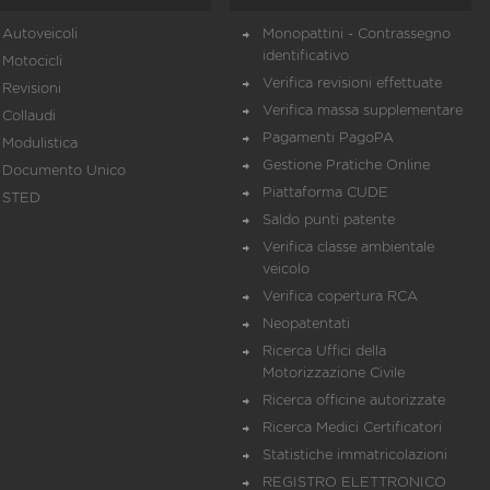
Autoveicoli
Monopattini - Contrassegno
identificativo
Motocicli
Verifica revisioni effettuate
Revisioni
Verifica massa supplementare
Collaudi
Pagamenti PagoPA
Modulistica
Gestione Pratiche Online
Documento Unico
Piattaforma CUDE
STED
Saldo punti patente
Verifica classe ambientale
veicolo
Verifica copertura RCA
Neopatentati
Ricerca Uffici della
Motorizzazione Civile
Ricerca officine autorizzate
Ricerca Medici Certificatori
Statistiche immatricolazioni
REGISTRO ELETTRONICO