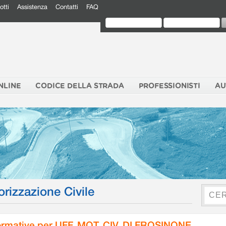
otti
Assistenza
Contatti
FAQ
NLINE
CODICE DELLA STRADA
PROFESSIONISTI
AU
orizzazione Civile
rmative per UFF. MOT. CIV. DI FROSINONE