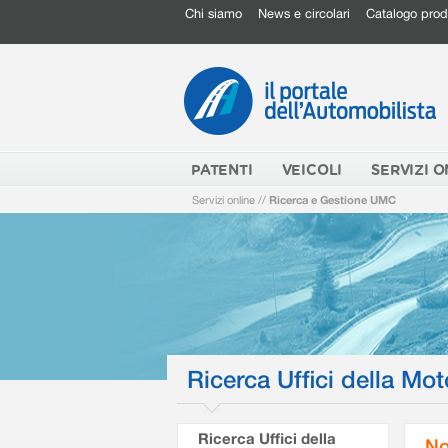
Chi siamo
News e circolari
Catalogo prod
PATENTI
VEICOLI
SERVIZI O
Servizi online
//
Ricerca e Gestione UMC
Ricerca Uffici della Mot
Ricerca Uffici della
No