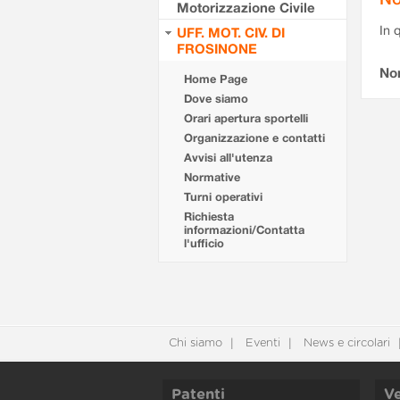
Motorizzazione Civile
In 
UFF. MOT. CIV. DI
FROSINONE
No
Home Page
Dove siamo
Orari apertura sportelli
Organizzazione e contatti
Avvisi all'utenza
Normative
Turni operativi
Richiesta
informazioni/Contatta
l'ufficio
Chi siamo
Eventi
News e circolari
Patenti
Ve