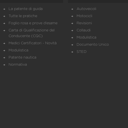
La patente di guida
Autoveicoli
Tutte le pratiche
Motocicli
Foglio rosa e prove d’esame
Revisioni
Carta di Qualificazione del
Collaudi
Conducente (CQC)
Modulistica
Medici Certificatori - Novità
Documento Unico
Modulistica
STED
Patente nautica
Normativa