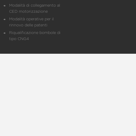
Modalità di collegamento al
CED motorizzazione
Modalità operative per il
rinnovo delle patenti
Riqualificazione bombole di
tipo CNG4