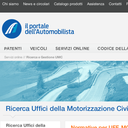
Chi siamo
News e circolari
Catalogo prodotti
Assistenza
Contatti
PATENTI
VEICOLI
SERVIZI ONLINE
CODICE DELL
Servizi online
//
Ricerca e Gestione UMC
Ricerca Uffici della Motorizzazione Civi
Ricerca Uffici della
Normative per UFF. M