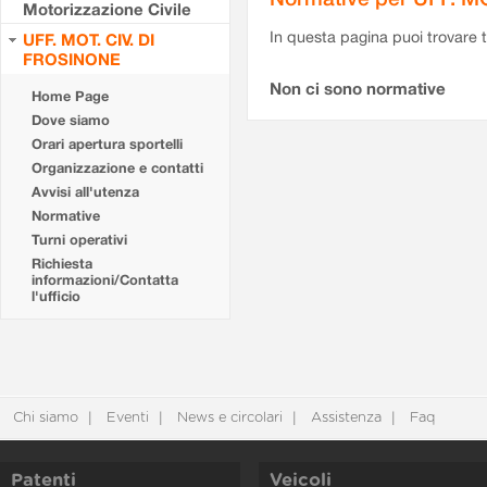
Motorizzazione Civile
In questa pagina puoi trovare t
UFF. MOT. CIV. DI
FROSINONE
Non ci sono normative
Home Page
Dove siamo
Orari apertura sportelli
Organizzazione e contatti
Avvisi all'utenza
Normative
Turni operativi
Richiesta
informazioni/Contatta
l'ufficio
Chi siamo
Eventi
News e circolari
Assistenza
Faq
Patenti
Veicoli