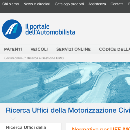
Chi siamo
News e circolari
Catalogo prodotti
Assistenza
Contatti
PATENTI
VEICOLI
SERVIZI ONLINE
CODICE DELL
Servizi online
//
Ricerca e Gestione UMC
Ricerca Uffici della Motorizzazione Civi
Ricerca Uffici della
Normative per UFF. M