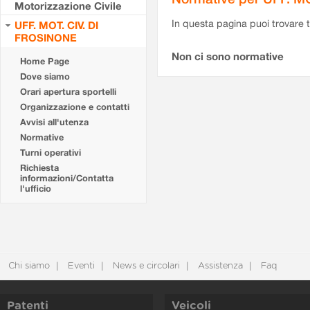
Motorizzazione Civile
In questa pagina puoi trovare t
UFF. MOT. CIV. DI
FROSINONE
Non ci sono normative
Home Page
Dove siamo
Orari apertura sportelli
Organizzazione e contatti
Avvisi all'utenza
Normative
Turni operativi
Richiesta
informazioni/Contatta
l'ufficio
Chi siamo
Eventi
News e circolari
Assistenza
Faq
Patenti
Veicoli