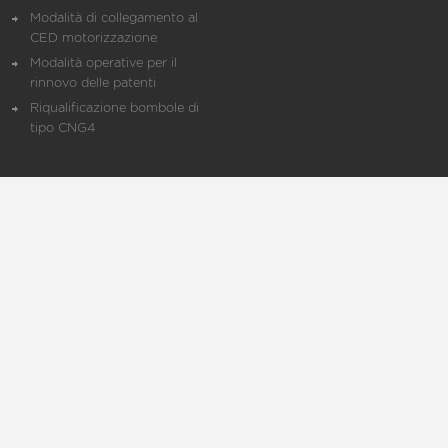
Modalità di collegamento al
CED motorizzazione
Modalità operative per il
rinnovo delle patenti
Riqualificazione bombole di
tipo CNG4