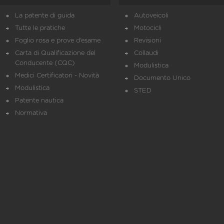
La patente di guida
Autoveicoli
Tutte le pratiche
Motocicli
Foglio rosa e prove d’esame
Revisioni
Carta di Qualificazione del
Collaudi
Conducente (CQC)
Modulistica
Medici Certificatori - Novità
Documento Unico
Modulistica
STED
Patente nautica
Normativa