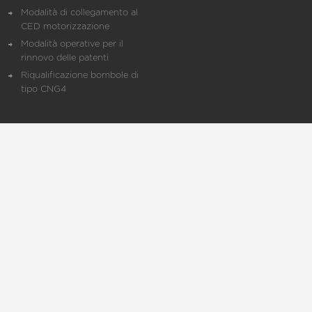
Modalità di collegamento al
CED motorizzazione
Modalità operative per il
rinnovo delle patenti
Riqualificazione bombole di
tipo CNG4