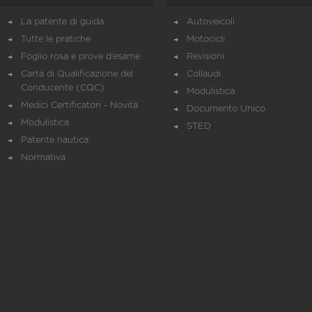
La patente di guida
Autoveicoli
Tutte le pratiche
Motocicli
Foglio rosa e prove d’esame
Revisioni
Carta di Qualificazione del
Collaudi
Conducente (CQC)
Modulistica
Medici Certificatori - Novità
Documento Unico
Modulistica
STED
Patente nautica
Normativa