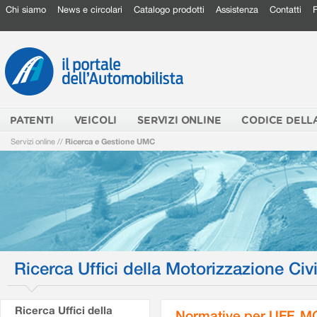
Chi siamo
News e circolari
Catalogo prodotti
Assistenza
Contatti
PATENTI
VEICOLI
SERVIZI ONLINE
CODICE DELL
Servizi online
//
Ricerca e Gestione UMC
Ricerca Uffici della Motorizzazione Civi
Ricerca Uffici della
Normative per UFF. M