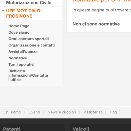
Motorizzazione Civile
In questa pagina puoi trovare t
UFF. MOT. CIV. DI
FROSINONE
Non ci sono normative
Home Page
Dove siamo
Orari apertura sportelli
Organizzazione e contatti
Avvisi all'utenza
Normative
Turni operativi
Richiesta
informazioni/Contatta
l'ufficio
Chi siamo
Eventi
News e circolari
Assistenza
Faq
Patenti
Veicoli