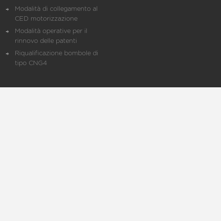
Modalità di collegamento al
CED motorizzazione
Modalità operative per il
rinnovo delle patenti
Riqualificazione bombole di
tipo CNG4