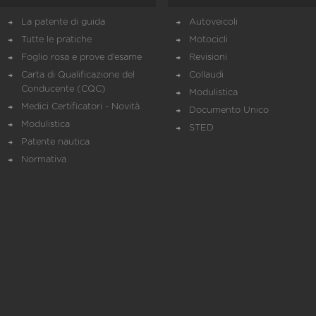
La patente di guida
Autoveicoli
Tutte le pratiche
Motocicli
Foglio rosa e prove d’esame
Revisioni
Carta di Qualificazione del
Collaudi
Conducente (CQC)
Modulistica
Medici Certificatori - Novità
Documento Unico
Modulistica
STED
Patente nautica
Normativa