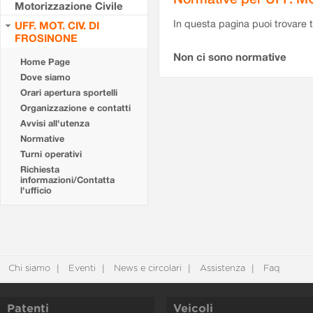
Motorizzazione Civile
In questa pagina puoi trovare t
UFF. MOT. CIV. DI
FROSINONE
Non ci sono normative
Home Page
Dove siamo
Orari apertura sportelli
Organizzazione e contatti
Avvisi all'utenza
Normative
Turni operativi
Richiesta
informazioni/Contatta
l'ufficio
Chi siamo
Eventi
News e circolari
Assistenza
Faq
Patenti
Veicoli