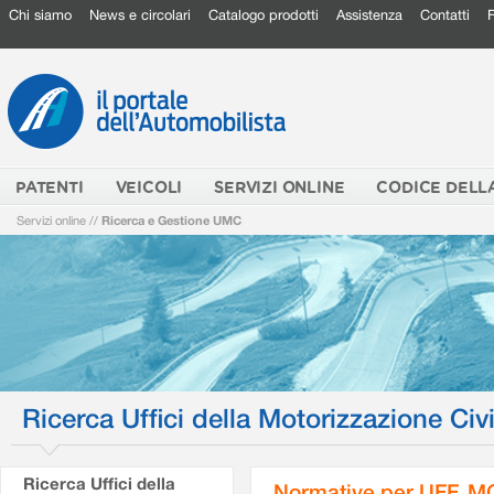
Chi siamo
News e circolari
Catalogo prodotti
Assistenza
Contatti
PATENTI
VEICOLI
SERVIZI ONLINE
CODICE DELL
Servizi online
//
Ricerca e Gestione UMC
Ricerca Uffici della Motorizzazione Civi
Ricerca Uffici della
Normative per UFF. M