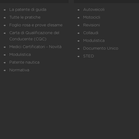
La patente di guida
Autoveicoli
Tutte le pratiche
Motocicli
Foglio rosa e prove d’esame
Revisioni
Carta di Qualificazione del
Collaudi
Conducente (CQC)
Modulistica
Medici Certificatori - Novità
Documento Unico
Modulistica
STED
Patente nautica
Normativa