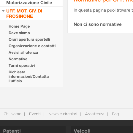
Motorizzazione Civile
In questa pagina puoi trovare t
UFF. MOT. CIV. DI
FROSINONE
Non ci sono normative
Home Page
Dove siamo
Orari apertura sportelli
Organizzazione e contatti
Avvisi all'utenza
Normative
Turni operativi
Richiesta
informazioni/Contatta
l'ufficio
Chi siamo
Eventi
News e circolari
Assistenza
Faq
Patenti
Veicoli