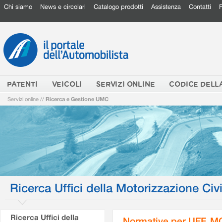
Chi siamo
News e circolari
Catalogo prodotti
Assistenza
Contatti
PATENTI
VEICOLI
SERVIZI ONLINE
CODICE DELL
Servizi online
//
Ricerca e Gestione UMC
Ricerca Uffici della Motorizzazione Civi
Ricerca Uffici della
Normative per UFF. M