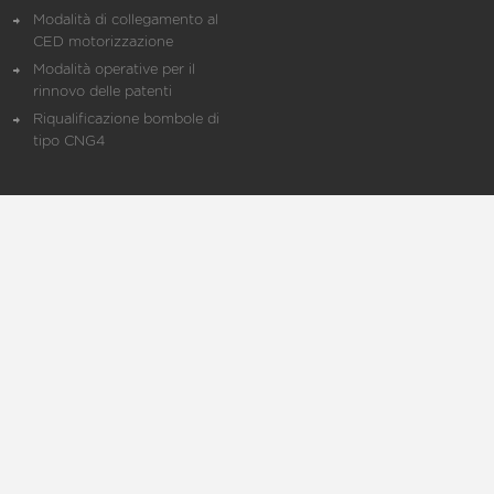
Modalità di collegamento al
CED motorizzazione
Modalità operative per il
rinnovo delle patenti
Riqualificazione bombole di
tipo CNG4