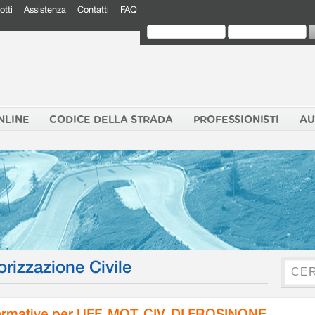
otti
Assistenza
Contatti
FAQ
NLINE
CODICE DELLA STRADA
PROFESSIONISTI
AU
orizzazione Civile
rmative per UFF. MOT. CIV. DI FROSINONE