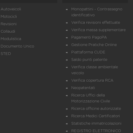
Autoveicoli
Monopattini - Contrassegno
identificativo
Motocicli
Verifica revisioni effettuate
Revisioni
Verifica massa supplementare
Collaudi
Pagamenti PagoPA
Modulistica
Gestione Pratiche Online
Documento Unico
Piattaforma CUDE
STED
Saldo punti patente
Verifica classe ambientale
veicolo
Verifica copertura RCA
Neopatentati
Ricerca Uffici della
Motorizzazione Civile
Ricerca officine autorizzate
Ricerca Medici Certificatori
Statistiche immatricolazioni
REGISTRO ELETTRONICO