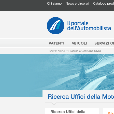
Chi siamo
News e circolari
Catalogo prod
PATENTI
VEICOLI
SERVIZI O
Servizi online
//
Ricerca e Gestione UMC
Ricerca Uffici della Mot
Ricerca Uffici della
No