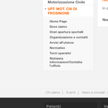
Motorizzazione Civile
In 
UFF. MOT. CIV. DI
FROSINONE
No
Home Page
Dove siamo
Orari apertura sportelli
Organizzazione e contatti
Avvisi all'utenza
Normative
Turni operativi
Richiesta
informazioni/Contatta
l'ufficio
Chi siamo
Eventi
News e circolari
Patenti
Ve