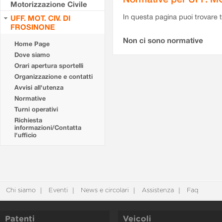
Motorizzazione Civile
In questa pagina puoi trovare t
UFF. MOT. CIV. DI
FROSINONE
Non ci sono normative
Home Page
Dove siamo
Orari apertura sportelli
Organizzazione e contatti
Avvisi all'utenza
Normative
Turni operativi
Richiesta
informazioni/Contatta
l'ufficio
Chi siamo
Eventi
News e circolari
Assistenza
Faq
Patenti
Veicoli