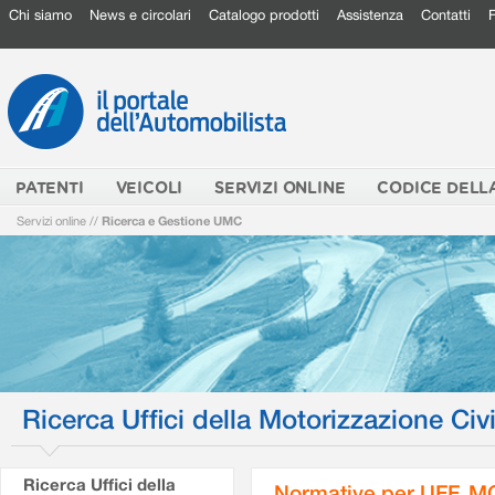
Chi siamo
News e circolari
Catalogo prodotti
Assistenza
Contatti
PATENTI
VEICOLI
SERVIZI ONLINE
CODICE DELL
Servizi online
//
Ricerca e Gestione UMC
Ricerca Uffici della Motorizzazione Civi
Ricerca Uffici della
Normative per UFF. M