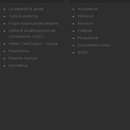
La patente di guida
Autoveicoli
Tutte le pratiche
Motocicli
Foglio rosa e prove d’esame
Revisioni
Carta di Qualificazione del
Collaudi
Conducente (CQC)
Modulistica
Medici Certificatori - Novità
Documento Unico
Modulistica
STED
Patente nautica
Normativa