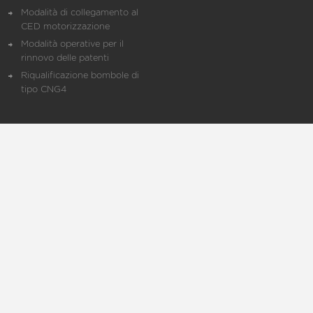
Modalità di collegamento al
CED motorizzazione
Modalità operative per il
rinnovo delle patenti
Riqualificazione bombole di
tipo CNG4