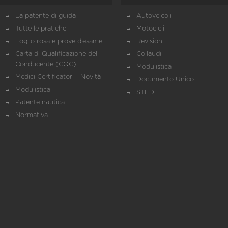
La patente di guida
Autoveicoli
Tutte le pratiche
Motocicli
Foglio rosa e prove d’esame
Revisioni
Carta di Qualificazione del
Collaudi
Conducente (CQC)
Modulistica
Medici Certificatori - Novità
Documento Unico
Modulistica
STED
Patente nautica
Normativa