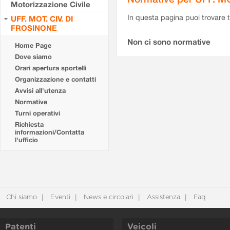
Motorizzazione Civile
In questa pagina puoi trovare t
UFF. MOT. CIV. DI
FROSINONE
Non ci sono normative
Home Page
Dove siamo
Orari apertura sportelli
Organizzazione e contatti
Avvisi all'utenza
Normative
Turni operativi
Richiesta
informazioni/Contatta
l'ufficio
Chi siamo
Eventi
News e circolari
Assistenza
Faq
Patenti
Veicoli