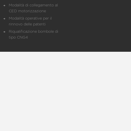
Modalità di collegamento al
CED motorizzazione
Modalità operative per il
rinnovo delle patenti
Riqualificazione bombole di
tipo CNG4