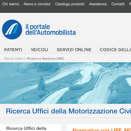
Chi siamo
News e circolari
Catalogo prodotti
Assistenza
Contatti
PATENTI
VEICOLI
SERVIZI ONLINE
CODICE DELL
Servizi online
//
Ricerca e Gestione UMC
Ricerca Uffici della Motorizzazione Civi
Ricerca Uffici della
Normative per UFF. M