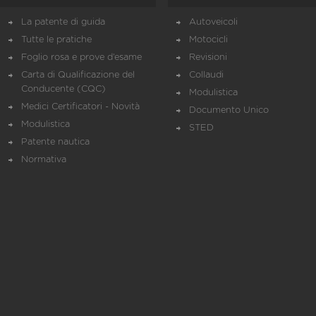
La patente di guida
Autoveicoli
Tutte le pratiche
Motocicli
Foglio rosa e prove d’esame
Revisioni
Carta di Qualificazione del
Collaudi
Conducente (CQC)
Modulistica
Medici Certificatori - Novità
Documento Unico
Modulistica
STED
Patente nautica
Normativa