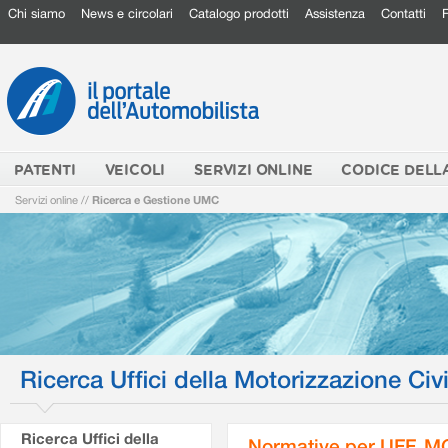
Chi siamo
News e circolari
Catalogo prodotti
Assistenza
Contatti
PATENTI
VEICOLI
SERVIZI ONLINE
CODICE DELL
Servizi online
//
Ricerca e Gestione UMC
Ricerca Uffici della Motorizzazione Civi
Ricerca Uffici della
Normative per UFF. M