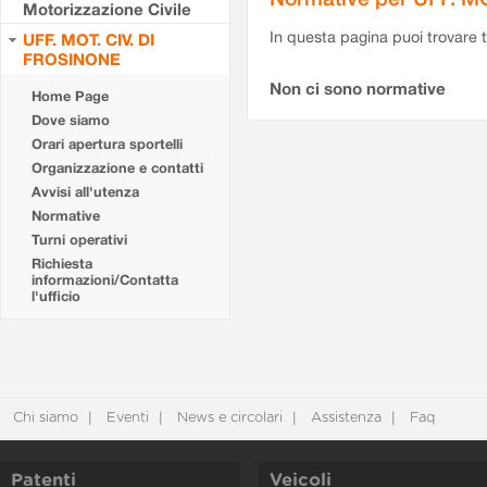
Motorizzazione Civile
In questa pagina puoi trovare t
UFF. MOT. CIV. DI
FROSINONE
Non ci sono normative
Home Page
Dove siamo
Orari apertura sportelli
Organizzazione e contatti
Avvisi all'utenza
Normative
Turni operativi
Richiesta
informazioni/Contatta
l'ufficio
Chi siamo
Eventi
News e circolari
Assistenza
Faq
Patenti
Veicoli