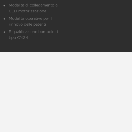
Modalità di collegamento al
CED motorizzazione
Modalità operative per il
rinnovo delle patenti
Riqualificazione bombole di
tipo CNG4