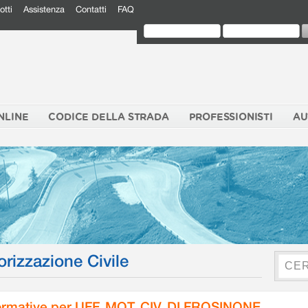
otti
Assistenza
Contatti
FAQ
NLINE
CODICE DELLA STRADA
PROFESSIONISTI
AU
orizzazione Civile
rmative per UFF. MOT. CIV. DI FROSINONE