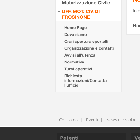
Motorizzazione Civile
In 
UFF. MOT. CIV. DI
FROSINONE
No
Home Page
Dove siamo
Orari apertura sportelli
Organizzazione e contatti
Avvisi all'utenza
Normative
Turni operativi
Richiesta
informazioni/Contatta
l'ufficio
Chi siamo
Eventi
News e circolari
Patenti
Ve