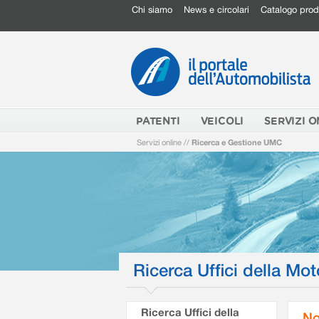
Chi siamo
News e circolari
Catalogo prod
PATENTI
VEICOLI
SERVIZI O
Servizi online
//
Ricerca e Gestione UMC
Ricerca Uffici della Mot
Ricerca Uffici della
No