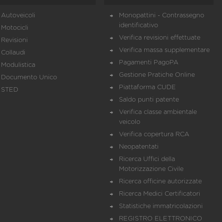
Autoveicoli
Monopattini - Contrassegno
identificativo
Motocicli
Verifica revisioni effettuate
Revisioni
Verifica massa supplementare
Collaudi
Pagamenti PagoPA
Modulistica
Gestione Pratiche Online
Documento Unico
Piattaforma CUDE
STED
Saldo punti patente
Verifica classe ambientale
veicolo
Verifica copertura RCA
Neopatentati
Ricerca Uffici della
Motorizzazione Civile
Ricerca officine autorizzate
Ricerca Medici Certificatori
Statistiche immatricolazioni
REGISTRO ELETTRONICO