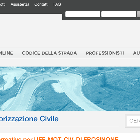
otti
Assistenza
Contatti
FAQ
NLINE
CODICE DELLA STRADA
PROFESSIONISTI
AU
orizzazione Civile
rmative per UFF. MOT. CIV. DI FROSINONE