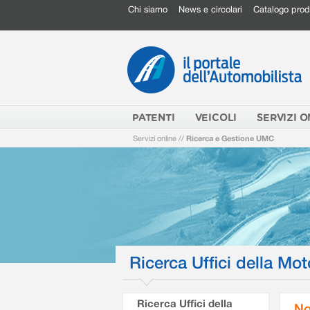
Chi siamo
News e circolari
Catalogo prod
PATENTI
VEICOLI
SERVIZI O
Servizi online
//
Ricerca e Gestione UMC
Ricerca Uffici della Mot
Ricerca Uffici della
No