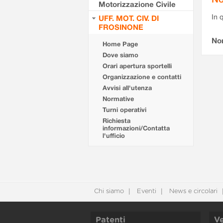
Motorizzazione Civile
In 
UFF. MOT. CIV. DI
FROSINONE
No
Home Page
Dove siamo
Orari apertura sportelli
Organizzazione e contatti
Avvisi all'utenza
Normative
Turni operativi
Richiesta
informazioni/Contatta
l'ufficio
Chi siamo
Eventi
News e circolari
Patenti
Ve