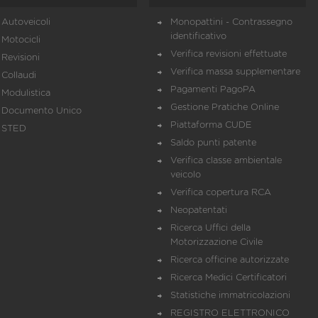
Autoveicoli
Monopattini - Contrassegno
identificativo
Motocicli
Verifica revisioni effettuate
Revisioni
Verifica massa supplementare
Collaudi
Pagamenti PagoPA
Modulistica
Gestione Pratiche Online
Documento Unico
Piattaforma CUDE
STED
Saldo punti patente
Verifica classe ambientale
veicolo
Verifica copertura RCA
Neopatentati
Ricerca Uffici della
Motorizzazione Civile
Ricerca officine autorizzate
Ricerca Medici Certificatori
Statistiche immatricolazioni
REGISTRO ELETTRONICO