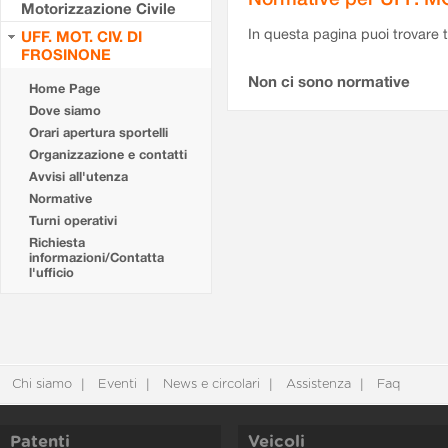
Motorizzazione Civile
In questa pagina puoi trovare t
UFF. MOT. CIV. DI
FROSINONE
Non ci sono normative
Home Page
Dove siamo
Orari apertura sportelli
Organizzazione e contatti
Avvisi all'utenza
Normative
Turni operativi
Richiesta
informazioni/Contatta
l'ufficio
Chi siamo
Eventi
News e circolari
Assistenza
Faq
Patenti
Veicoli