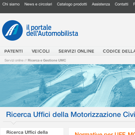
Chi siamo
News e circolari
Catalogo prodotti
Assistenza
Contatti
PATENTI
VEICOLI
SERVIZI ONLINE
CODICE DELL
Servizi online
//
Ricerca e Gestione UMC
Ricerca Uffici della Motorizzazione Civi
Ricerca Uffici della
Normative per UFF. M