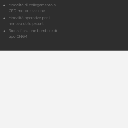
Modalità di collegamento al
CED motorizzazione
Modalità operative per il
rinnovo delle patenti
Riqualificazione bombole di
tipo CNG4