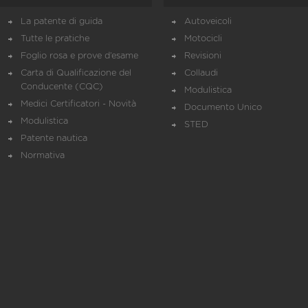
La patente di guida
Autoveicoli
Tutte le pratiche
Motocicli
Foglio rosa e prove d’esame
Revisioni
Carta di Qualificazione del
Collaudi
Conducente (CQC)
Modulistica
Medici Certificatori - Novità
Documento Unico
Modulistica
STED
Patente nautica
Normativa