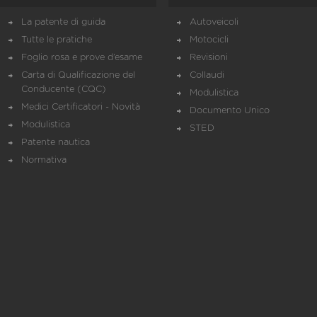
La patente di guida
Autoveicoli
Tutte le pratiche
Motocicli
Foglio rosa e prove d’esame
Revisioni
Carta di Qualificazione del
Collaudi
Conducente (CQC)
Modulistica
Medici Certificatori - Novità
Documento Unico
Modulistica
STED
Patente nautica
Normativa