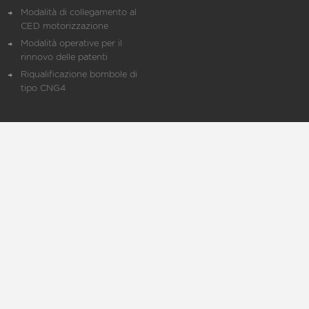
Modalità di collegamento al
CED motorizzazione
Modalità operative per il
rinnovo delle patenti
Riqualificazione bombole di
tipo CNG4