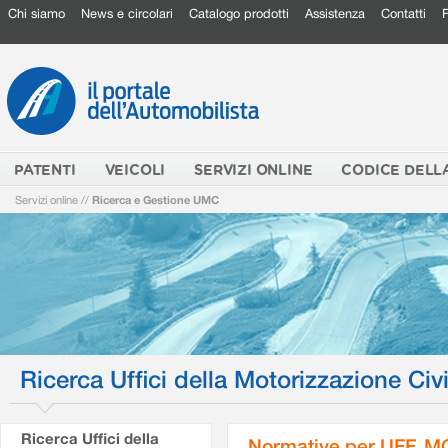
Chi siamo
News e circolari
Catalogo prodotti
Assistenza
Contatti
PATENTI
VEICOLI
SERVIZI ONLINE
CODICE DELL
Servizi online
//
Ricerca e Gestione UMC
Ricerca Uffici della Motorizzazione Civi
Ricerca Uffici della
Normative per UFF. M