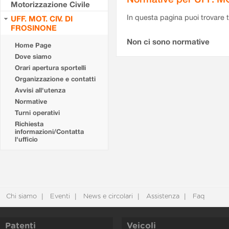
Motorizzazione Civile
In questa pagina puoi trovare t
UFF. MOT. CIV. DI
FROSINONE
Non ci sono normative
Home Page
Dove siamo
Orari apertura sportelli
Organizzazione e contatti
Avvisi all'utenza
Normative
Turni operativi
Richiesta
informazioni/Contatta
l'ufficio
Chi siamo
Eventi
News e circolari
Assistenza
Faq
Patenti
Veicoli