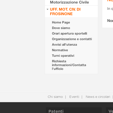
Motorizzazione Civile
In 
UFF. MOT. CIV. DI
FROSINONE
No
Home Page
Dove siamo
Orari apertura sportelli
Organizzazione e contatti
Avvisi all'utenza
Normative
Turni operativi
Richiesta
informazioni/Contatta
l'ufficio
Chi siamo
Eventi
News e circolari
Patenti
Ve