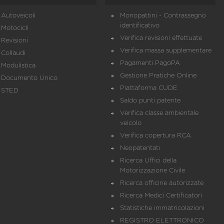
Autoveicoli
Monopattini - Contrassegno
identificativo
Motocicli
Verifica revisioni effettuate
Revisioni
Verifica massa supplementare
Collaudi
Pagamenti PagoPA
Modulistica
Gestione Pratiche Online
Documento Unico
Piattaforma CUDE
STED
Saldo punti patente
Verifica classe ambientale
veicolo
Verifica copertura RCA
Neopatentati
Ricerca Uffici della
Motorizzazione Civile
Ricerca officine autorizzate
Ricerca Medici Certificatori
Statistiche immatricolazioni
REGISTRO ELETTRONICO