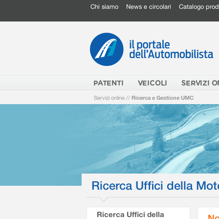
Chi siamo
News e circolari
Catalogo prod
PATENTI
VEICOLI
SERVIZI O
Servizi online
//
Ricerca e Gestione UMC
Ricerca Uffici della Mot
Ricerca Uffici della
No