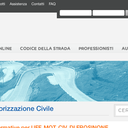
otti
Assistenza
Contatti
FAQ
NLINE
CODICE DELLA STRADA
PROFESSIONISTI
AU
orizzazione Civile
rmative per UFF. MOT. CIV. DI FROSINONE