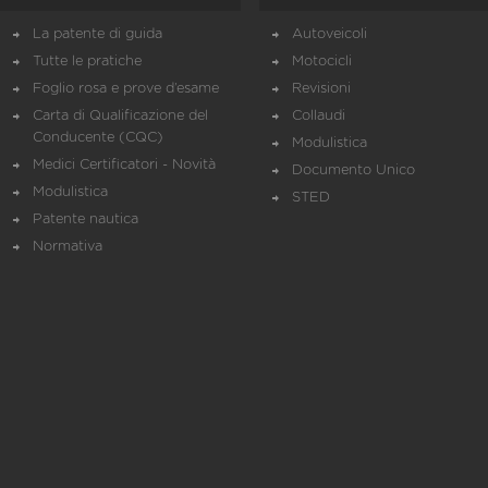
La patente di guida
Autoveicoli
Tutte le pratiche
Motocicli
Foglio rosa e prove d’esame
Revisioni
Carta di Qualificazione del
Collaudi
Conducente (CQC)
Modulistica
Medici Certificatori - Novità
Documento Unico
Modulistica
STED
Patente nautica
Normativa