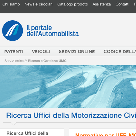
Chi siamo
News e circolari
Catalogo prodotti
Assistenza
Contatti
PATENTI
VEICOLI
SERVIZI ONLINE
CODICE DELL
Servizi online
//
Ricerca e Gestione UMC
Ricerca Uffici della Motorizzazione Civi
Ricerca Uffici della
Normative per UFF. M