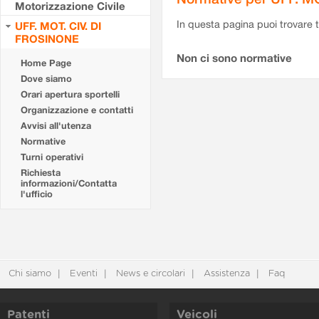
Motorizzazione Civile
In questa pagina puoi trovare t
UFF. MOT. CIV. DI
FROSINONE
Non ci sono normative
Home Page
Dove siamo
Orari apertura sportelli
Organizzazione e contatti
Avvisi all'utenza
Normative
Turni operativi
Richiesta
informazioni/Contatta
l'ufficio
Chi siamo
Eventi
News e circolari
Assistenza
Faq
Patenti
Veicoli