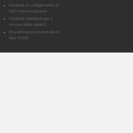
Modalità di collegamento al
CED motorizzazione
Modalità operative per il
rinnovo delle patenti
Riqualificazione bombole di
tipo CNG4