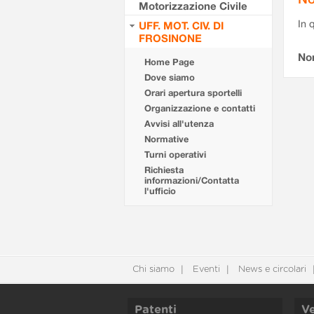
Motorizzazione Civile
In 
UFF. MOT. CIV. DI
FROSINONE
No
Home Page
Dove siamo
Orari apertura sportelli
Organizzazione e contatti
Avvisi all'utenza
Normative
Turni operativi
Richiesta
informazioni/Contatta
l'ufficio
Chi siamo
Eventi
News e circolari
Patenti
Ve