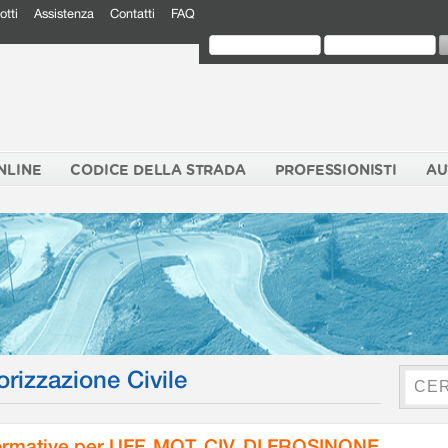
otti
Assistenza
Contatti
FAQ
NLINE
CODICE DELLA STRADA
PROFESSIONISTI
AU
orizzazione Civile
rmative per UFF. MOT. CIV. DI FROSINONE