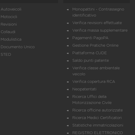
Autoveicoli
Monopattini - Contrassegno
identificativo
Motocicli
Verifica revisioni effettuate
Revisioni
Verifica massa supplementare
Collaudi
Pagamenti PagoPA
Modulistica
Gestione Pratiche Online
Documento Unico
Piattaforma CUDE
STED
Saldo punti patente
Verifica classe ambientale
veicolo
Verifica copertura RCA
Neopatentati
Ricerca Uffici della
Motorizzazione Civile
Ricerca officine autorizzate
Ricerca Medici Certificatori
Statistiche immatricolazioni
REGISTRO ELETTRONICO