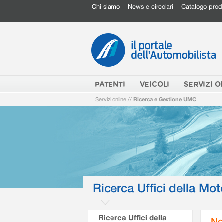
Chi siamo
News e circolari
Catalogo prod
PATENTI
VEICOLI
SERVIZI O
Servizi online
//
Ricerca e Gestione UMC
Ricerca Uffici della Mot
Ricerca Uffici della
No