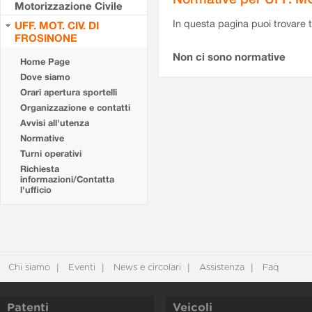
Motorizzazione Civile
In questa pagina puoi trovare t
UFF. MOT. CIV. DI
FROSINONE
Non ci sono normative
Home Page
Dove siamo
Orari apertura sportelli
Organizzazione e contatti
Avvisi all'utenza
Normative
Turni operativi
Richiesta
informazioni/Contatta
l'ufficio
Chi siamo
Eventi
News e circolari
Assistenza
Faq
Patenti
Veicoli