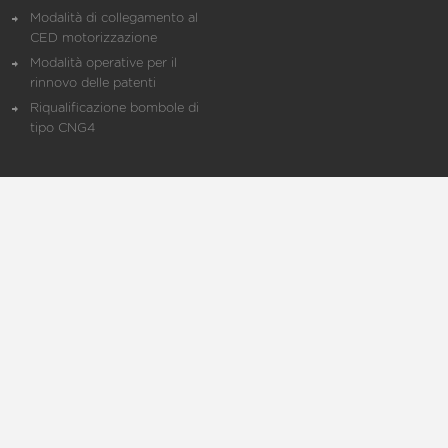
Modalità di collegamento al
CED motorizzazione
Modalità operative per il
rinnovo delle patenti
Riqualificazione bombole di
tipo CNG4