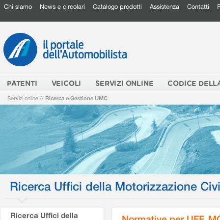
Chi siamo
News e circolari
Catalogo prodotti
Assistenza
Contatti
PATENTI
VEICOLI
SERVIZI ONLINE
CODICE DELL
Servizi online
//
Ricerca e Gestione UMC
Ricerca Uffici della Motorizzazione Civi
Ricerca Uffici della
Normative per UFF. M