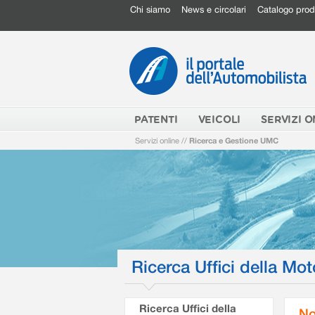
Chi siamo
News e circolari
Catalogo prod
PATENTI
VEICOLI
SERVIZI O
Servizi online
//
Ricerca e Gestione UMC
Ricerca Uffici della Mot
Ricerca Uffici della
No