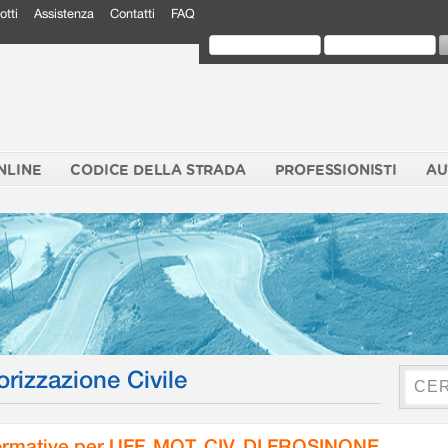
otti
Assistenza
Contatti
FAQ
NLINE
CODICE DELLA STRADA
PROFESSIONISTI
AU
orizzazione Civile
rmative per UFF. MOT. CIV. DI FROSINONE