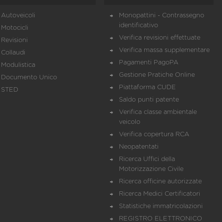
Autoveicoli
Monopattini - Contrassegno
identificativo
Motocicli
Verifica revisioni effettuate
Revisioni
Verifica massa supplementare
Collaudi
Pagamenti PagoPA
Modulistica
Gestione Pratiche Online
Documento Unico
Piattaforma CUDE
STED
Saldo punti patente
Verifica classe ambientale
veicolo
Verifica copertura RCA
Neopatentati
Ricerca Uffici della
Motorizzazione Civile
Ricerca officine autorizzate
Ricerca Medici Certificatori
Statistiche immatricolazioni
REGISTRO ELETTRONICO