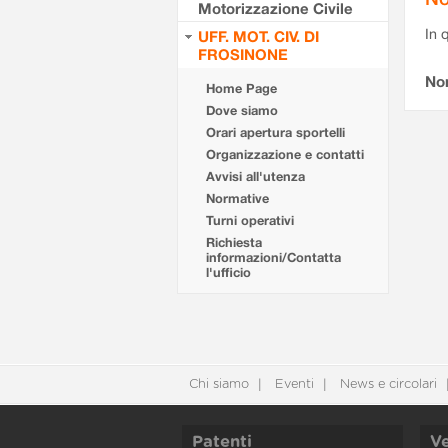
Motorizzazione Civile
In 
UFF. MOT. CIV. DI
FROSINONE
No
Home Page
Dove siamo
Orari apertura sportelli
Organizzazione e contatti
Avvisi all'utenza
Normative
Turni operativi
Richiesta
informazioni/Contatta
l'ufficio
Chi siamo
Eventi
News e circolari
Patenti
Ve