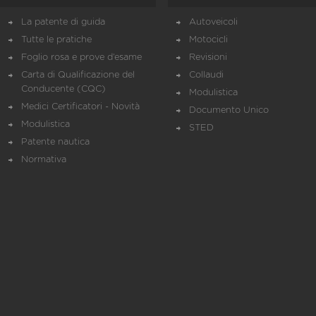
La patente di guida
Autoveicoli
Tutte le pratiche
Motocicli
Foglio rosa e prove d’esame
Revisioni
Carta di Qualificazione del
Collaudi
Conducente (CQC)
Modulistica
Medici Certificatori - Novità
Documento Unico
Modulistica
STED
Patente nautica
Normativa