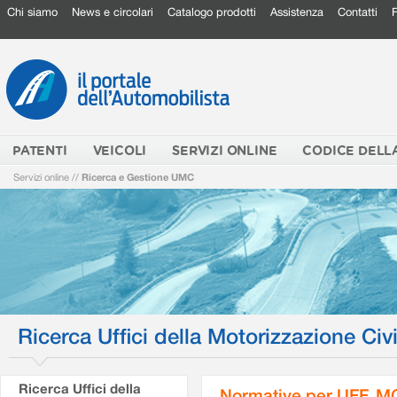
Chi siamo
News e circolari
Catalogo prodotti
Assistenza
Contatti
PATENTI
VEICOLI
SERVIZI ONLINE
CODICE DELL
Servizi online
//
Ricerca e Gestione UMC
Ricerca Uffici della Motorizzazione Civi
Ricerca Uffici della
Normative per UFF. M