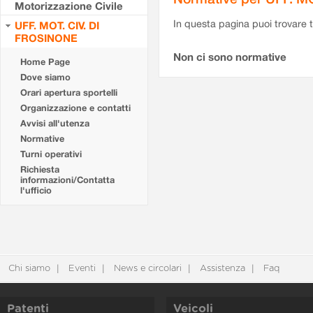
Motorizzazione Civile
In questa pagina puoi trovare t
UFF. MOT. CIV. DI
FROSINONE
Non ci sono normative
Home Page
Dove siamo
Orari apertura sportelli
Organizzazione e contatti
Avvisi all'utenza
Normative
Turni operativi
Richiesta
informazioni/Contatta
l'ufficio
Chi siamo
Eventi
News e circolari
Assistenza
Faq
Patenti
Veicoli