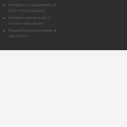
Modalità di collegamento al
CED motorizzazione
Modalità operative per il
rinnovo delle patenti
Riqualificazione bombole di
tipo CNG4