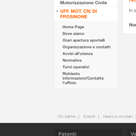
Motorizzazione Civile
In 
UFF. MOT. CIV. DI
FROSINONE
No
Home Page
Dove siamo
Orari apertura sportelli
Organizzazione e contatti
Avvisi all'utenza
Normative
Turni operativi
Richiesta
informazioni/Contatta
l'ufficio
Chi siamo
Eventi
News e circolari
Patenti
Ve