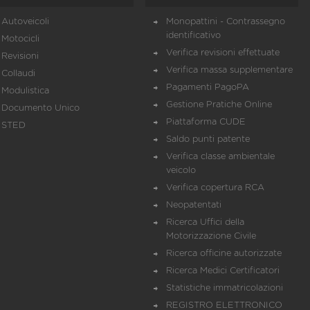
Autoveicoli
Monopattini - Contrassegno
identificativo
Motocicli
Verifica revisioni effettuate
Revisioni
Verifica massa supplementare
Collaudi
Pagamenti PagoPA
Modulistica
Gestione Pratiche Online
Documento Unico
Piattaforma CUDE
STED
Saldo punti patente
Verifica classe ambientale
veicolo
Verifica copertura RCA
Neopatentati
Ricerca Uffici della
Motorizzazione Civile
Ricerca officine autorizzate
Ricerca Medici Certificatori
Statistiche immatricolazioni
REGISTRO ELETTRONICO