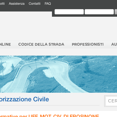
otti
Assistenza
Contatti
FAQ
NLINE
CODICE DELLA STRADA
PROFESSIONISTI
AU
orizzazione Civile
rmative per UFF. MOT. CIV. DI FROSINONE