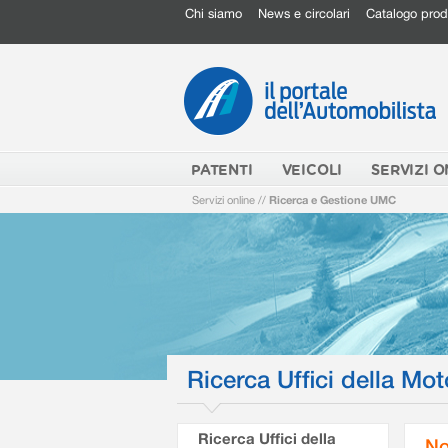
Chi siamo
News e circolari
Catalogo prod
PATENTI
VEICOLI
SERVIZI O
Servizi online
//
Ricerca e Gestione UMC
Ricerca Uffici della Mot
Ricerca Uffici della
No