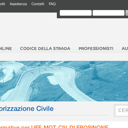
otti
Assistenza
Contatti
FAQ
NLINE
CODICE DELLA STRADA
PROFESSIONISTI
AU
orizzazione Civile
rmative per UFF. MOT. CIV. DI FROSINONE