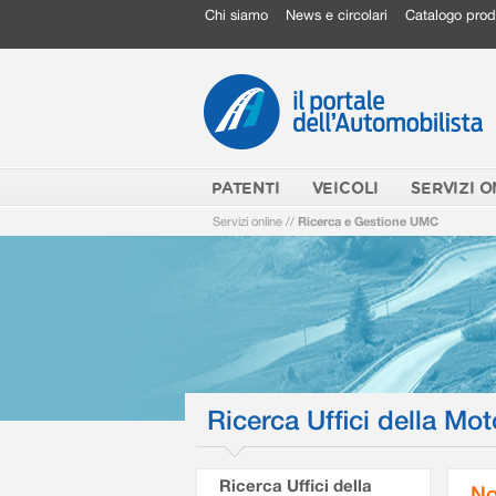
Chi siamo
News e circolari
Catalogo prod
PATENTI
VEICOLI
SERVIZI O
Servizi online
//
Ricerca e Gestione UMC
Ricerca Uffici della Mot
Ricerca Uffici della
No