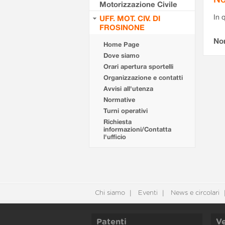
Motorizzazione Civile
In 
UFF. MOT. CIV. DI
FROSINONE
No
Home Page
Dove siamo
Orari apertura sportelli
Organizzazione e contatti
Avvisi all'utenza
Normative
Turni operativi
Richiesta
informazioni/Contatta
l'ufficio
Chi siamo
Eventi
News e circolari
Patenti
Ve