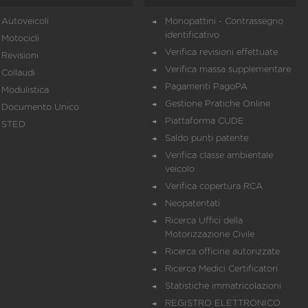
Autoveicoli
Monopattini - Contrassegno
identificativo
Motocicli
Verifica revisioni effettuate
Revisioni
Verifica massa supplementare
Collaudi
Pagamenti PagoPA
Modulistica
Gestione Pratiche Online
Documento Unico
Piattaforma CUDE
STED
Saldo punti patente
Verifica classe ambientale
veicolo
Verifica copertura RCA
Neopatentati
Ricerca Uffici della
Motorizzazione Civile
Ricerca officine autorizzate
Ricerca Medici Certificatori
Statistiche immatricolazioni
REGISTRO ELETTRONICO