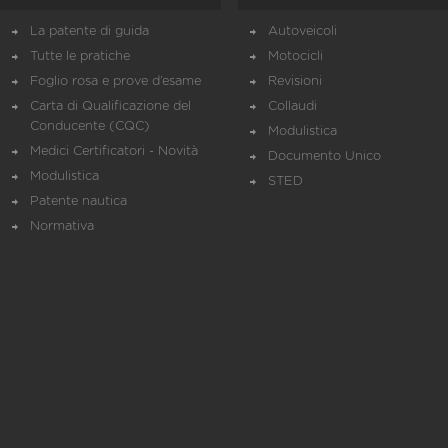
La patente di guida
Autoveicoli
Tutte le pratiche
Motocicli
Foglio rosa e prove d’esame
Revisioni
Carta di Qualificazione del
Collaudi
Conducente (CQC)
Modulistica
Medici Certificatori - Novità
Documento Unico
Modulistica
STED
Patente nautica
Normativa