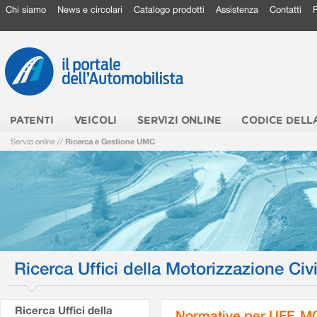
Chi siamo
News e circolari
Catalogo prodotti
Assistenza
Contatti
PATENTI
VEICOLI
SERVIZI ONLINE
CODICE DELL
Servizi online
//
Ricerca e Gestione UMC
Ricerca Uffici della Motorizzazione Civi
Ricerca Uffici della
Normative per UFF. M