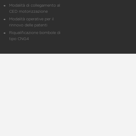
Modalità di collegamento al
CED motorizzazione
Modalità operative per il
rinnovo delle patenti
Riqualificazione bombole di
tipo CNG4