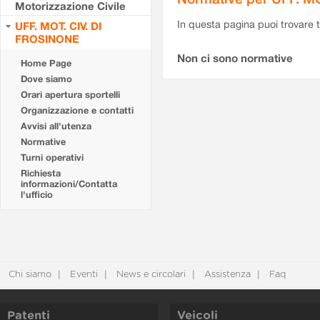
Motorizzazione Civile
In questa pagina puoi trovare t
UFF. MOT. CIV. DI
FROSINONE
Non ci sono normative
Home Page
Dove siamo
Orari apertura sportelli
Organizzazione e contatti
Avvisi all'utenza
Normative
Turni operativi
Richiesta
informazioni/Contatta
l'ufficio
Chi siamo
Eventi
News e circolari
Assistenza
Faq
Patenti
Veicoli